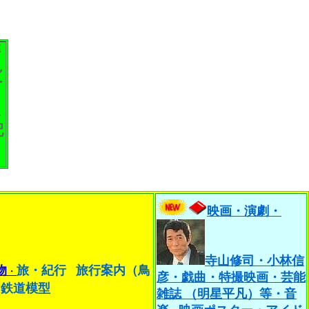
籍
ん
ー
。
各
配
。
映画・演劇・
寺山修司
・小林信
物
旅・紀行
旅行案内（鳥
・
彦・戯曲・特撮映画・芸能
・鉄道模型
雑誌 （明星平凡）等・音