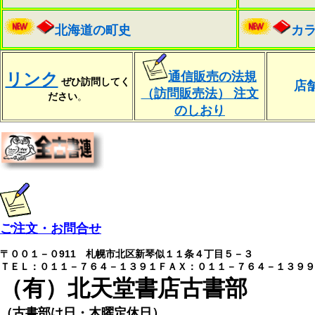
北海道の町史
カ
リンク
通信販売の法規
ぜひ訪問してく
店
（訪問販売法） 注文
ださい
。
のしおり
ご注文・お問合せ
〒００１－０911 札幌市北区新琴似１１条４丁目５－３
ＴＥＬ：０１１－７６４－１３９１ＦＡＸ：０１１－７６４－１３９９
（有）北天堂書店古書部
（古書部は日・木曜定休日）