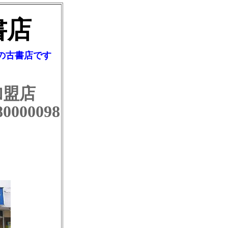
書店
の古書店です
加盟店
000098