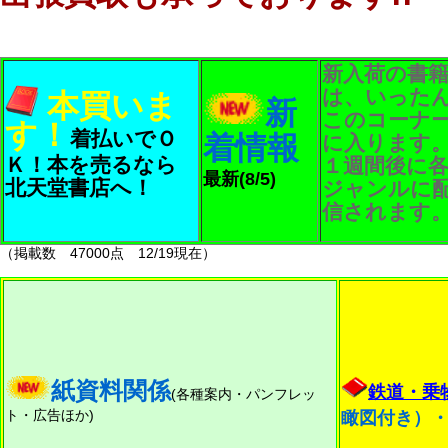
新入荷の書
は、いった
本買いま
新
このコーナ
す！
着払いでＯ
着情報
に入ります
Ｋ！本を売るなら
１週間後に
最新(8/5)
北天堂書店へ！
ジャンルに
信されます
（掲載数 47000点 12/19現在）
紙資料関係
鉄道
・乗
(各種案内・パンフレッ
ト・広告ほか)
瞰図付き）