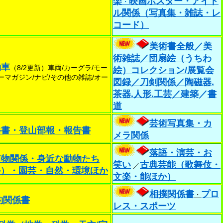
楽
映画ポスター・アイド
・
ル関係（写真集・雑誌・レ
コード）
美術書全般／
美
術雑誌
／団扇絵（うちわ
動車
（8/2更新）車両/カーグラ/モー
絵）コレクション/展覧会
ーマガジン/ナビ/その他の雑誌/オー
図録／
刀剣関係／
陶磁器.
茶器.人形.工芸／
建築／
書
道
芸術写真集
・
カ
岳書・登山部報・報告書
メラ関係
落語・演芸・お
植物関係・身近な動物たち
笑い
古典芸能（歌舞伎・
／
か）・園芸・自然・環境ほか
文楽・能ほか）
相撲関係書
プロ
・
釣関係書
レス・
スポーツ