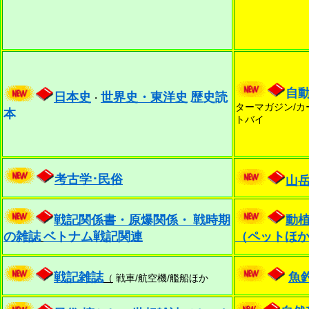
自
日本史
世界史・東洋史
歴史読
・
ターマガジン/カ
本
トバイ
考古学･民俗
山
戦記関係書・原爆関係・
戦時期
動
の雑誌
ベトナム戦記関連
（ペットほ
戦記雑誌
魚
（
戦車/航空機/艦船ほか