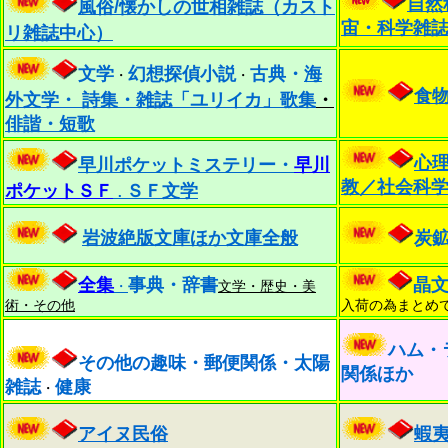
自然
風俗/
懐かしの世相雑誌（カスト
宙・科学雑
リ雑誌中心）
文学
幻想
探偵小説
古典・
海
・
・
食
外文学・
詩集・雑誌「ユリイカ」
歌集
・
俳諧・短歌
心
早川ポケットミステリー・
早川
教／社会科
ポケットＳＦ
ＳＦ文学
．
岩波絶版文庫ほか文庫全般
炭
全集
事典・辞書
晶
・
文学・歴史・美
術・その他
入荷の為まとめ
ハム・
その他の趣味・郵便関係・
太陽
関係ほか
雑誌
健康
・
アイヌ民俗
蝦