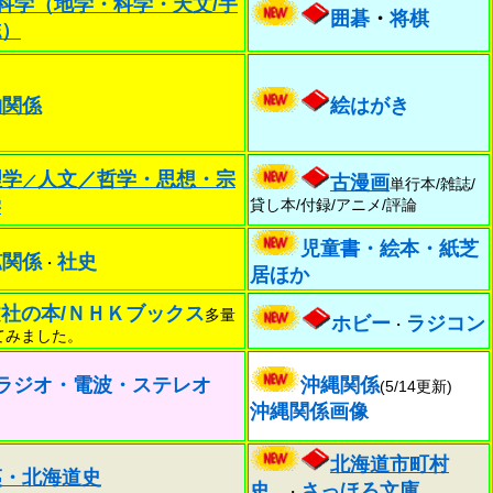
科学（地学・科学・天文/宇
囲碁
・
将棋
誌）
物関係
絵はがき
理学
人文／哲学・思想・宗
／
古漫画
単行本/雑誌/
学
貸し本/付録/アニメ/評論
児童書・絵本・紙芝
鉱関係
社史
・
居ほか
文社の本
/
ＮＨＫブックス
多量
ホビー
ラジコン
・
てみました。
ラジオ・電波・ステレオ
沖縄関係
(5/14更新)
沖縄関係画像
北海道市町村
夷・北海道史
史
さっほろ文庫
・