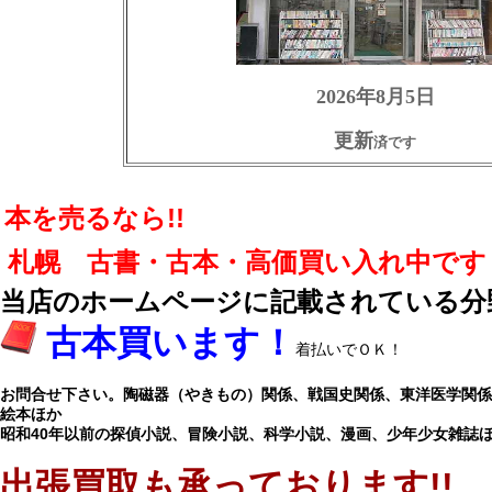
2026
年8月5日
更新
済です
本を売るなら!!
札幌 古書・古本・高価買い入れ中です
当店のホームページに記載されている分
古本買います！
着払いでＯＫ！
お問合せ下さい。陶磁器（やきもの）関係、戦国史関係、東洋医学関係、
絵本ほか
昭和40年以前の探偵小説、冒険小説、科学小説、漫画、少年少女雑誌
出張買取も承っております!!