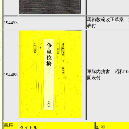
馬術教範改正草案 
194453
表付
軍隊内務書 昭和10
194488
図表付
書籍
タイトル
副題