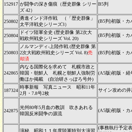
152917
が闘争の深き傷痕（歴史群像 シリー
B5判
ズ 42）
勇進インド洋作戦 （「歴史群像」
(B5判)初版・
250802
太平洋戦史シリーズ3）
ドイツ陸軍全史 (歴史群像 第2次大
(B5判)初版・
250804
戦欧州戦史シリーズ Vol. 20)
ノルマンディ-上陸作戦 (歴史群像 第
250803
2次大戦欧州戦史シリーズ Vol. 8)
売
(B5判)初版・
却済
内なる国際化を求めて 札幌市政と
242865
韓国・朝鮮人 札幌と朝鮮人強制労
(A5版)初版・経
働ほか掲載 (自治研さっぽろ号外)
時事新報 写真ニュース 昭和11年
サイン攻めの井
187324
2月・7.8号2枚
光州80年5月血の教訓 吹きあれる
(A5版)初版・
242875
韓国反米闘争の源流
(事務執行予定表
演秘 昭和１１年度陸軍特別大演習