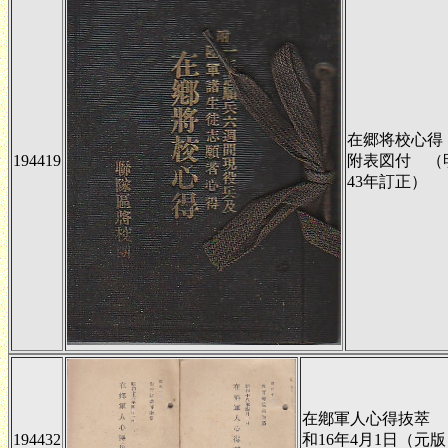
在郷将校心得
194419
附表図付 （
43年訂正）
在鄕軍人心得抜萃 
194432
和16年4月1日（元