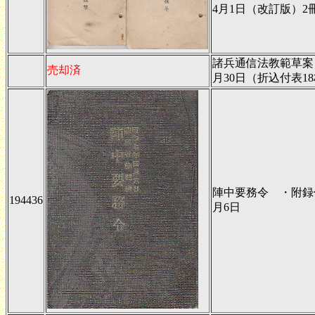
4月1日（改訂版）2
諸兵通信法教範草案 
売却済
月30日（折込付表1
陣中要務令 ・附録
194436
月6日