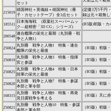
天皇は元々箱無
セット
靖国神社＋英魂録＋靖国神社（冊
(定価3万5千円
215019
子・カセットテープ）全3点セット
録は元々箱無し
日本海海戦 (双葉社スーパームッ
(B5版)初版・
185511
ク―超精密「3D CG」シリーズ)
連合艦隊の栄光と最期（丸別冊・戦
200548
争と人物1）
丸別冊 戦争と人物1 特集・連合
（B5版）初版・
250824
艦隊の栄光と最後
丸別冊 戦争と人物3 特集・指揮
（B5版）初版・
250819
官と参謀
丸別冊 戦争と人物4 特集・日本
（B5版）初版・
250825
陸軍の栄光と最後
丸別冊 戦争と人物7 特集・参謀
（B5版）初版・
250820
本部と軍令部
丸別冊 戦争と人物9 特集・再発
（B5版）天に
168315
見日露戦争を考える
丸別冊 戦争と人物10 特集・参謀
（B5版）初版・
250821
本部と軍令部