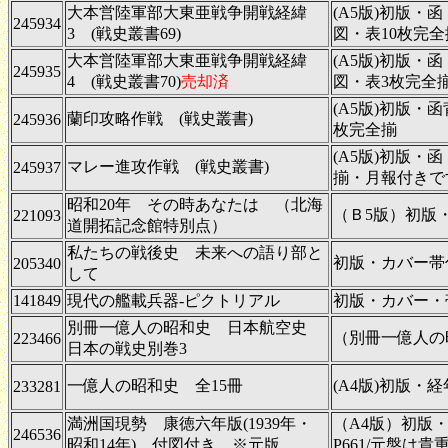
大本営陸軍部大東亜戦争開戦経緯
(A5版)初版・
245934
3 (戦史叢書69)
図・表10枚完
大本営陸軍部大東亜戦争開戦経緯
(A5版)初版・
245935
4 (戦史叢書70)
売却済
図・表3枚完全
(A5版)初版・
蘭印攻略作戦 (戦史叢書)
245936
枚完全揃
(A5版)初版・
マレー進攻作戦 (戦史叢書)
245937
揃・月報付きで
昭和20年 その時あなたは （北海
（Ｂ5版）初版
221093
道開拓記念館特別点）
私たちの戦後史 未来への語り部と
初版・カバー帯
205340
して
141849
現代の艦載兵器-ピクトリアル
初版・カバー・
別冊一億人の昭和史 日本航空史
（別冊一億人の
223466
日本の戦史別巻3
一億人の昭和史 全15冊
(A4版)初版・
233281
満洲国現勢 康徳六年版(1939年・
（A4版）初版
246536
昭和14年) 付図付き ※元版
P661/元盤は