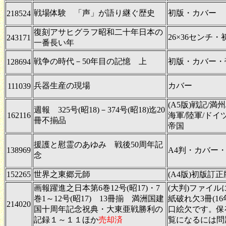
戦場体験 「声」が語り継ぐ歴史
初版・カバー
218524
復刻アサヒグラフ昭和二十年日本の
26×36センチ
243171
一番長い年
戦争の時代－50年目の記憶 上
初版・カバー・
128694
兵器生産の現場
カバー
111039
(A5版)戦記/満
週報 325号(昭18)－374号(昭18)迄20
162116
海軍/陸軍/ドイ
冊不揃品
帝国
援護と慰霊のあゆみ 戦後50周年記
138969
A4判・カバー・P
念
152265
世界之東郷元師
(A4版)初版訂正
画報躍進之日本第6巻12号(昭17)・7
(大判)ファイ
巻1～12号(昭17) 13冊揃 満洲国建
紙破れ欠3冊(16
214020
国十周年記念祝典・大東亜戦勝利の
口絵欠です。保
記録１～１１ほか
売却済
覧になるには問