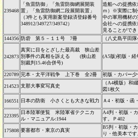
「魚雷防御」「魚雷防御網展開装
造船への提携依
239468
置」「魚雷防御網二段展開装置」
ｍ）※実際に制
（3件とも実用新案登録済登録番号
中の軍用機材の
348912/349727/349742）
会社への提携依
見ることができ
144356
防砦 第５－１１号 7冊
（八丈島平田隊
真実に目をとざした最高裁 狭山差
別事件の真相を訴える (狭山差
(A5版)初版・経
242873
別裁判15.46合併号)
220789
完本・太平洋戦争 上下巻 全2冊
初版・カバー少
（A4横版）和綴
支那大事変写真史
214523
図1枚欠
日本の防衛 小さくとも大きな戦力
Ａ4・初版・函・
166551
日本陸軍便覧 米陸軍省テクニカ
A4判・初版・
223395
ル・マニュアル:1944
す。Ｐ402
B5判・初版・
要塞都市・東京の真実
175808
り・他美本です