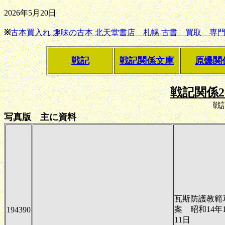
2026年5月20日
※
古本買入れ 趣味の古本 北天堂書店 札幌 古書 買取 専門
戦記
戦記関係文庫
原爆関
戦記関係
戦
写真版 主に資料
瓦斯防護教範
案 昭和14年
194390
11日