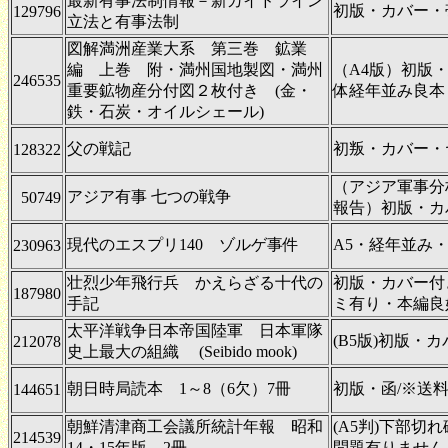
最新有事法制情報－新ガイドライン
初版・カバー・
129796
立法と有事法制
図解満洲産業大系 第三巻 鉱業
編 上巻 附・満州国地製図・満州
（A4版）初版
246535
重要鉱物産分付図２枚付き (金・
体経年並み良本・
鉄・石炭・オイルシェール)
父の戦記
初叛・カバー・
128322
（アジア軍事分
アジア有事 七つの戦争
50749
報告）初版・カ
現代のエスプリ140 ゾルゲ事件
A5・経年並み・P
230963
壮烈少年飛行兵 かえらざる十代の
初版・カバー付
187980
手記
ミ有り・本編良
太平洋戦争日本帝国陸軍 日本軍隊
(B5版)初版・
212078
史上最大の組織 (Seibido mook)
朝日時局読本 1～8（6欠）7冊
初版・函/※送
144651
朝鮮清津商工会議所統計年報 昭和
(A5判)下部
214539
14・15年版 2冊
問題有りません