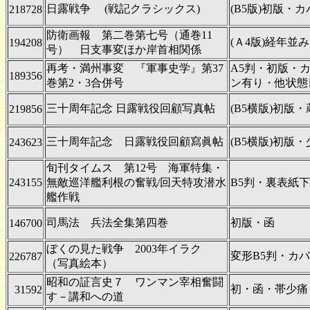
日露戦争 (戦記クラシックス)
(B5版)初版・
218728
防衛画報 第二巻第七号（通巻11
(Ａ4版)経年並み
194208
号） 日支事変ほか岸首相関係
再考・満州事変 『軍事史学』第37
A5判・初版・
189356
巻第2・3合併号
ン有り・他状態
三十周年記念 日露戦役回顧写真帖
(B5横版)初版
219856
三十周年記念 日露戦役回顧寫眞帖
(B5横版)初版
243623
旬刊タイムス 第12号 海軍特集・
243155
無敵巡洋艦利根の奮戦/回天特攻潜水
B5判・裏表紙下
艦作戦
司馬法 兵法全集第四巻
初版・函
146700
ぼくの見た戦争 2003年イラク
変形B5判・カ
226787
（写真絵本）
昭和の証言史７ ワンマン宰相奮闘
初・函・帯少痛
31592
す－講和への道