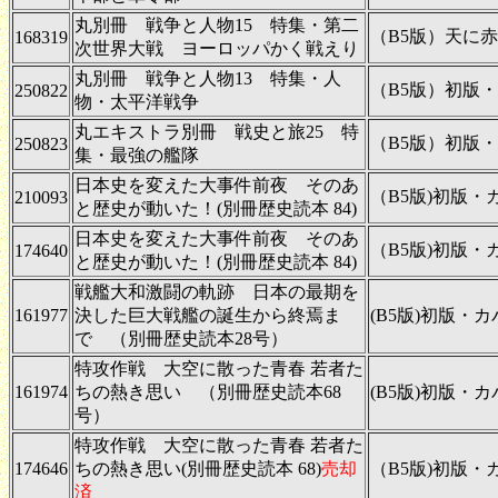
丸別冊 戦争と人物15 特集・第二
（B5版）天に
168319
次世界大戦 ヨーロッパかく戦えり
丸別冊 戦争と人物13 特集・人
（B5版）初版・
250822
物・太平洋戦争
丸エキストラ別冊 戦史と旅25 特
（B5版）初版・
250823
集・最強の艦隊
日本史を変えた大事件前夜 そのあ
（B5版)初版・
210093
と歴史が動いた！(別冊歴史読本 84)
日本史を変えた大事件前夜 そのあ
（B5版)初版
174640
と歴史が動いた！(別冊歴史読本 84)
戦艦大和激闘の軌跡 日本の最期を
161977
決した巨大戦艦の誕生から終焉ま
(B5版)初版・
で （別冊歴史読本28号）
特攻作戦 大空に散った青春 若者た
161974
ちの熱き思い （別冊歴史読本68
(B5版)初版・
号）
特攻作戦 大空に散った青春 若者た
174646
ちの熱き思い(別冊歴史読本 68)
売却
（B5版)初版
済