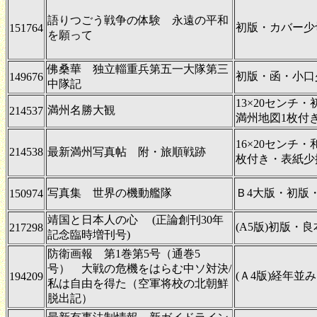
語りつごう戦争の体験 永遠の平和
初版・カバー少
151764
を願って
佛桑華 独立輜重兵第五一大隊第三
初版・函・小口
149676
中隊記
13×20センチ
満州名勝大観
214537
満州地図1枚付
16×20センチ
214538
最新満州写真帖 附・旅順戦跡
枚付き・表紙少
写真集 世界の機動艦隊
Ｂ4大版・初版
150974
靖国と日本人の心 (正論創刊30年
(A5版)初版・良
217298
記念臨時増刊号)
防衛画報 第1巻第5号（通巻5
号） 大戦の危機をはらむ中ソ対決/
(Ａ4版)経年並み
194209
私は自由を得た（空軍将校の北朝鮮
脱出記）