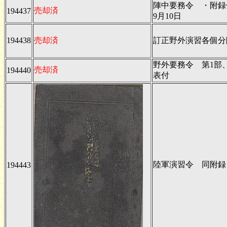
陣中要務令 ・附録
売却済
194437
9月10日
194438
売却済
訂正野外演習各個分
野外要務令 第1部
売却済
194440
表付
陸軍演習令 同附録
194443