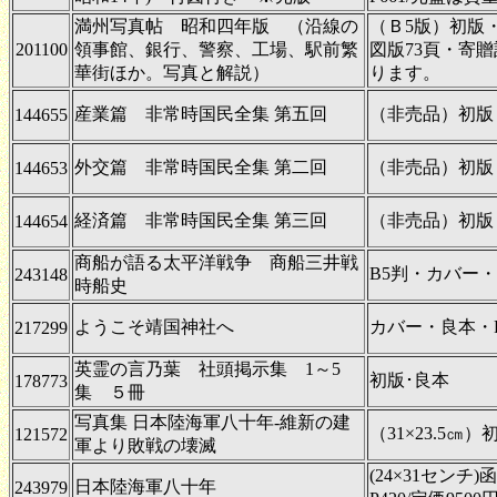
満州写真帖 昭和四年版 （沿線の
（Ｂ5版）初版
201100
領事館、銀行、警察、工場、駅前繁
図版73頁・寄
華街ほか。写真と解説）
ります。
産業篇 非常時国民全集 第五回
（非売品）初版
144655
外交篇 非常時国民全集 第二回
（非売品）初版
144653
経済篇 非常時国民全集 第三回
（非売品）初版
144654
商船が語る太平洋戦争 商船三井戦
B5判・カバー・P
243148
時船史
ようこそ靖国神社へ
カバー・良本・P
217299
英霊の言乃葉 社頭掲示集 1～5
初版･良本
178773
集 ５冊
写真集 日本陸海軍八十年-維新の建
（31×23.5㎝
121572
軍より敗戦の壊滅
(24×31セン
日本陸海軍八十年
243979