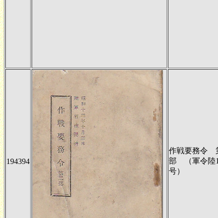
作戦要務令 
部 （軍令陸1
194394
号）