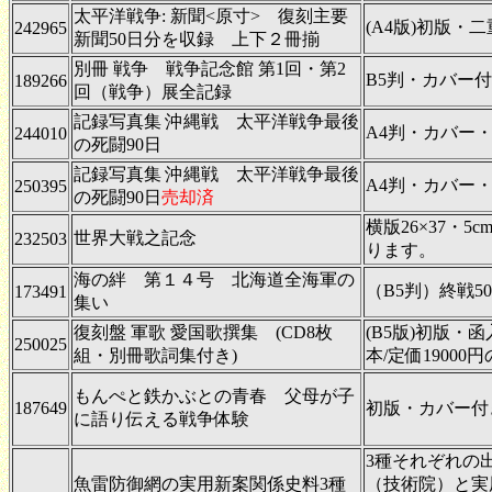
太平洋戦争: 新聞<原寸> 復刻主要
(A4版)初版・
242965
新聞50日分を収録 上下２冊揃
別冊 戦争 戦争記念館 第1回・第2
B5判・カバー
189266
回（戦争）展全記録
記録写真集 沖縄戦 太平洋戦争最後
A4判・カバー・
244010
の死闘90日
記録写真集 沖縄戦 太平洋戦争最後
A4判・カバー・
250395
の死闘90日
売却済
横版26×37・5
世界大戦之記念
232503
ります。
海の絆 第１４号 北海道全海軍の
（B5判）終戦5
173491
集い
復刻盤 軍歌 愛国歌撰集 (CD8枚
(B5版)初版・
250025
組・別冊歌詞集付き)
本/定価19000
もんぺと鉄かぶとの青春 父母が子
187649
初版・カバー付
に語り伝える戦争体験
3種それぞれの
魚雷防御網の実用新案関係史料3種
（技術院）と実