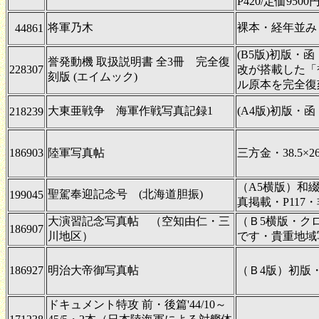
P420/定価9500
将軍乃木
裸本・経年並み・
44861
(B5版)初版・
誉発動機 取扱説明書 全3冊 完全復
228307
改が搭載した「
刻版 (エイムック)
ル原本を完全復
大東亜戦争 海軍作戦写真記録1
(A4版)初版・
218239
186903
陸軍写真帖
三方金・38.5×
（A5横版）和
聖駕奉迎記念号 (北海道胆振)
199045
真掲載・P117
大演習記念写真帖 （空知由仁・三
（Ｂ5横版・ク
186907
川地区）
です・貴重地域
186927
明治大帝御写真帖
（Ｂ4版）初版
ドキュメント特攻 前・後篇'44/10～