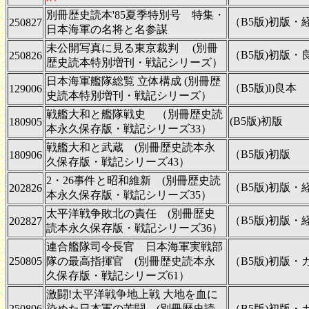
別冊歴史読本'85夏季特別号 特集・
（B5版)初版・
250827
日本海軍の名将と名参謀
未公開写真に見る東京裁判 (別冊
（B5版)初版・良
250826
歴史読本特別増刊・戦記シリーズ）
日本海軍艦隊総覧 立体構成 (別冊歴
（B5版)l)良本
129006
史読本特別増刊・戦記シリーズ）
戦艦大和と艦隊戦史 （別冊歴史読
(B5版)初版
180905
本永久保存版・戦記シリーズ33）
戦艦大和と武蔵 (別冊歴史読本永
（B5版)初版
180906
久保存版・戦記シリーズ43）
2・26事件と昭和維新 (別冊歴史読
（B5版)初版・
202826
本永久保存版・戦記シリーズ35）
太平洋戦争敗北の責任 (別冊歴史
（B5版)初版・
202827
読本永久保存版・戦記シリーズ36）
連合艦隊司令長官 日本海軍実戦部
250805
隊の最高指揮官 (別冊歴史読本永
（B5版)初版・
久保存版・戦記シリーズ61）
激闘!太平洋戦争地上戦 大地を血に
250806
染めた日本軍の苦闘 (別冊歴史読
（B5版)初版・