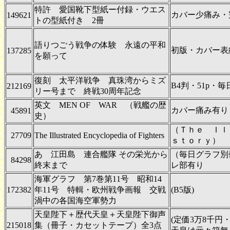
特許 愛国靴下型紙ー付録・ウエス
カバー少痛み・
149621
トの型紙付き 2冊
語りつごう戦争の体験 永遠の平和
初版・カバー表
137285
を願って
復刻 太平洋戦争 真珠湾からミズ
B4判・51p・
212169
リー号まで 終戦30周年記念
英文 MEN OF WAR （戦艦の歴
カバー痛み有り
45891
史）
（Ｔｈｅ Ｉｌ
27709
The Illustrated Encyclopedia of Fighters
ｓｔｏｒｙ）
あゝ江田島 連合艦隊 その栄光から
（毎日グラフ別
84298
終末まで
レ部有り
海軍グラフ 第7巻第11号 昭和14
172382
年11号 特輯・欧州戦争画報 交戦
(B5版)
渦中の各国海空軍勢力
天皇陛下＋歴代天皇＋天皇陛下御声
(定価3万8千円
215018
集（冊子・カセットテープ）全3点