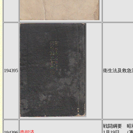
194395
衛生法及救急
戦闘綱要 昭
売却済
1月19日 （
194396