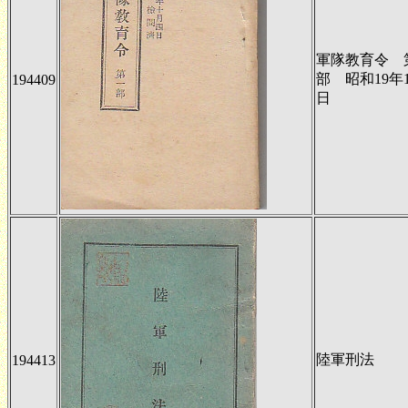
軍隊教育令 
部 昭和19年1
194409
日
陸軍刑法
194413