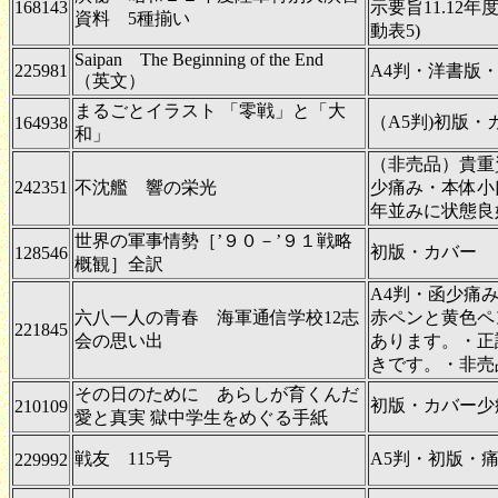
168143
示要旨11.12
資料 5種揃い
動表5)
Saipan The Beginning of the End
225981
A4判・洋書版・
（英文）
まるごとイラスト 「零戦」と「大
（A5判)初版・
164938
和」
（非売品）貴重
242351
不沈艦 響の栄光
少痛み・本体小
年並みに状態良好
世界の軍事情勢［’９０－’９１戦略
初版・カバー
128546
概観］全訳
A4判・函少痛
六八一人の青春 海軍通信学校12志
赤ペンと黄色ペ
221845
会の思い出
あります。・正
きです。・非売品
その日のために あらしが育くんだ
初版・カバー少
210109
愛と真実 獄中学生をめぐる手紙
戦友 115号
A5判・初版・
229992