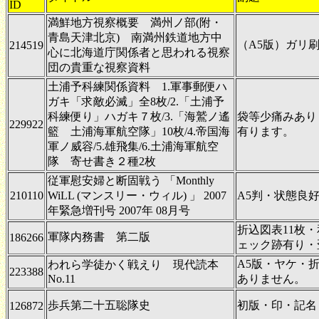
ID
満鮮地方視察概要 満州ノ部(附・
青島天津北京) 南満州鉄道地方中
（A5版）ガリ刷
214519
心に北海道庁関係者と思われる視察
団の貴重な視察資料
土浦予科練関係資料 1.軍事郵便ハ
ガキ「求敵必滅」全8枚/2.「土浦予
科練便り」ハガキ７枚/3.「海鷲ノ遙
袋等少痛みあり
229922
籃 土浦海軍航空隊」10枚/4.帝国海
有ります。
軍ノ威容/5.雄飛集/6.土浦海軍航空
隊 寄せ書き２種2枚
従軍慰安婦と断固戦う 「Monthly
210110
WiLL (マンスリー・ウィル) 」 2007
A5判・状態良
年緊急増刊号 2007年 08月号
折込図表11枚
軍隊内務書 第二版
186266
ェック跡有り・
A5版・ヤケ・
われら学徒かく戦えり 現代読本
223388
No.11
ありません。
歩兵第二十五聡隊史
初版・印・記名
126872