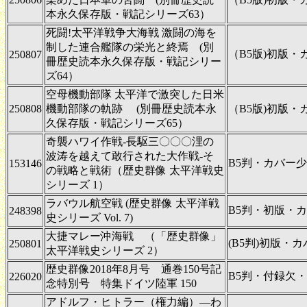
本永久保存版・戦記シリーズ63）
死闘!太平洋戦争大海戦 激闘の海を
制した連合艦隊の栄光と終焉 (別
（B5版)初版・
250807
冊歴史読本永久保存版・戦記シリー
ズ64）
空母機動部隊 太平洋で激突した日米
250808
機動部隊の軌跡 (別冊歴史読本永
（B5版)初版・
久保存版・戦記シリーズ65）
奇襲ハワイ作戦-長駆三〇〇〇浬の
波涛を越えて敢行された大作戦-そ
B5判・カバー
153146
の戦略と戦術（歴史群像 太平洋戦史
シリーズ 1）
ラバウル航空戦 (歴史群像 太平洋戦
B5判・初版・
248398
史シリーズ Vol. 7)
大捷マレー沖海戦 （「歴史群像」
(B5判)初版・
250801
太平洋戦史シリーズ 2）
歴史群像2018年8月号 通巻150号記
B5判・付録欠
226020
念特別号 特集ドイツ陸軍 150
アドルフ・ヒトラー（権力編）―わ