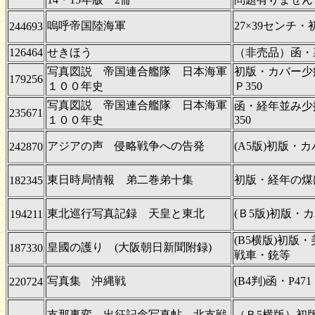
嗚呼帝国陸海軍
27×39センチ
244693
126464
せきほう
（非売品）函・
写真図説 帝国連合艦隊 日本海軍
初版・カバー少痛
179256
１００年史
Ｐ350
写真図説 帝国連合艦隊 日本海軍
函・経年並み少擦
235671
１００年史
350
アジアの声 侵略戦争への告発
(A5版)初版・
242870
東日時局情報 弟二巻弟十集
初版・経年の煤
182345
東北巡行写真記録 天皇と東北
(Ｂ5版)初版
194211
(B5横版)初版
皇國の護り (大阪朝日新聞附録)
187330
戦車・銃等
写真集 沖縄戦
(B4判)函・P4
220724
支那事変 出征記念写真帖 北支戦
（Ｂ5横版）初