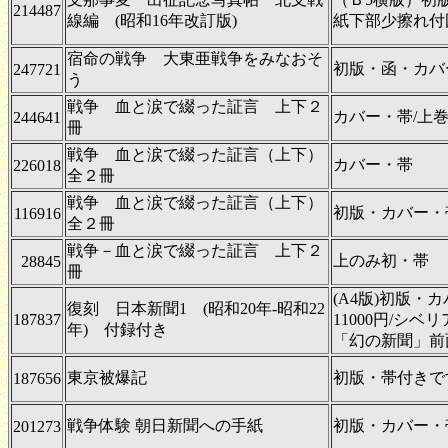
214487
線編 (昭和16年改訂版)
紙下部少擦れ付
宿命の戦争 大東亜戦争をみなおそ
初版・函・カバー
247721
う
戦争 血と涙で綴った証言 上下２
カバー・帯/上
244641
冊
戦争 血と涙で綴った証言（上下）
カバー・帯
226018
全２冊
戦争 血と涙で綴った証言（上下）
初版・カバー・
116916
全２冊
戦争－血と涙で綴った証言 上下２
上のみ初・帯
28845
冊
(A4版)初版・
復刻 日本新聞1 (昭和20年-昭和22
187837
11000円/シ
年) 付録付き
「幻の新聞」前
東京被爆記
初版・帯付きで
187656
戦争体験 朝日新聞への手紙
初版・カバー・
201273