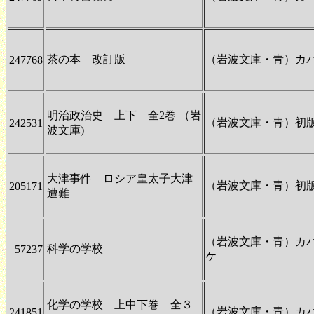
茶の本 改訂版
（岩波文庫・青）カ
247768
明治政治史 上下 全2巻 （岩
（岩波文庫・青）初
242531
波文庫)
大津事件 ロシア皇太子大津
（岩波文庫・青）初
205171
遭難
（岩波文庫・青）カ
科学の学校
57237
ケ
化学の学校 上中下巻 全３
（岩波文庫・青）カ
241851