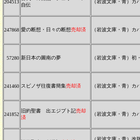
（岩波文庫・青）カ
204513
自伝
愛の断想・日々の断想
売却済
（岩波文庫・青）カ
247868
新日本の圖南の夢
（岩波文庫・青）初
57280
スピノザ往復書簡集
売却済
（岩波文庫・青）カ
241460
旧約聖書 出エジプト記
売却
（岩波文庫・青）カ
241852
済
（岩波文庫・青）改