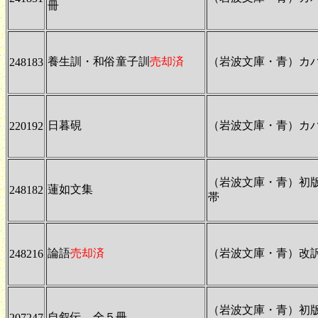
冊
養生訓・和俗童子訓
売却済
（岩波文庫・青）カ
248183
日暮硯
（岩波文庫・青）カ
220192
（岩波文庫・青）初
蓮如文集
248182
帯
論語
売却済
（岩波文庫・青）改
248216
（岩波文庫・青）初
自叙伝 全５冊
207247