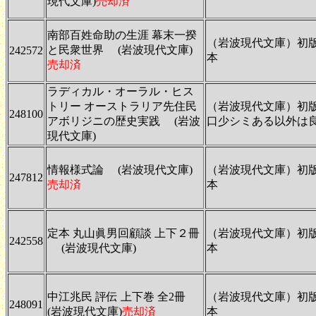
現代文庫)
売却済
南部百姓命助の生涯 幕末一揆
（岩波現代文庫）初
と民衆世界 (岩波現代文庫)
242572
本
売却済
ラディカル・オーラル・ヒス
トリー オーストラリア先住民
（岩波現代文庫）初
248100
アボリジニの歴史実践 (岩波
口少シミある以外は
現代文庫)
情報様式論 (岩波現代文庫)
（岩波現代文庫）初
247812
売却済
本
定本 丸山眞男回顧談 上下２冊
（岩波現代文庫）初
242558
(岩波現代文庫)
本
中江兆民 評伝 上下巻 全2冊
（岩波現代文庫）初
248091
(岩波現代文庫)
売却済
本