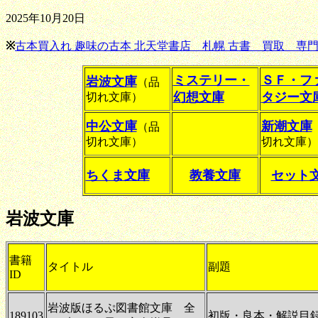
2025年10月20日
※
古本買入れ 趣味の古本 北天堂書店 札幌 古書 買取 専門
ミステリー・
ＳＦ・フ
岩波文庫
（品
幻想文庫
タジー文
切れ文庫）
中公文庫
新潮文庫
（品
切れ文庫）
切れ文庫）
ちくま文庫
教養文庫
セット
岩波文庫
書籍
タイトル
副題
ID
岩波版ほるぷ図書館文庫 全
189103
初版・良本・解説目