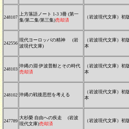
上方落語ノート 1-3 3冊 (第一
（岩波現代文庫）初
248107
集/第二集/第三集)
売却済
現代ヨーロッパの精神 (岩
（岩波現代文庫）初
242556
波現代文庫)
本
沖縄の淵 伊波普猷とその時代
（岩波現代文庫）初
248103
売却済
本
（岩波現代文庫）初
沖縄の戦後思想を考える
248102
本
大杉榮 自由への疾走 (岩波
（岩波現代文庫）初
247789
現代文庫)
売却済