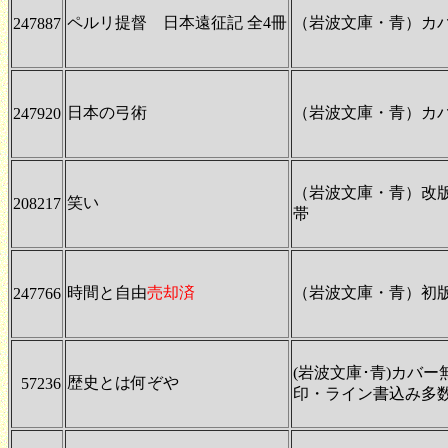
ペルリ提督 日本遠征記 全4冊
（岩波文庫・青）カ
247887
日本の弓術
（岩波文庫・青）カ
247920
（岩波文庫・青）改
笑い
208217
帯
時間と自由
売却済
（岩波文庫・青）初
247766
(岩波文庫･青)カバ
歴史とは何ぞや
57236
印・ライン書込み多