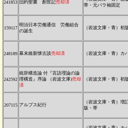
旧約聖書 創世記
売却済
241853
帯・元パラ袖固定
明治日本労働通信 労働組合
（岩波文庫・青）初
159117
の誕生
幕末維新懐古談
売却済
（岩波文庫・青）カ
248189
統辞構造論 付『言語理論の論
理構造』序論 （岩波文庫)
売却
（岩波文庫・青）初
242592
済
（岩波文庫・青）増
アルプス紀行
207115
版・帯
（岩波文庫・青）カ