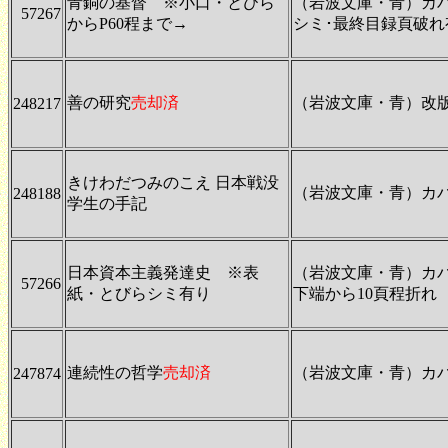
青銅の基督 ※小口・とびら
（岩波文庫・青）カ
57267
からP60程まで→
シミ･最終目録頁破れ
善の研究
売却済
（岩波文庫・青）改
248217
きけわだつみのこえ 日本戦没
（岩波文庫・青）カ
248188
学生の手記
日本資本主義発達史 ※表
（岩波文庫・青）カ
57266
紙・とびらシミ有り
下端から10頁程折れ
連続性の哲学
売却済
（岩波文庫・青）カ
247874