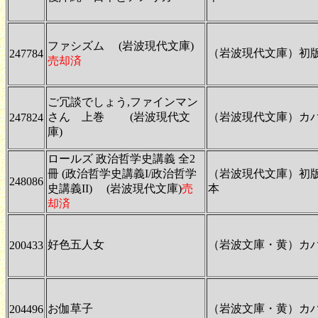
ファシズム (岩波現代文庫)
（岩波現代文庫）初
247784
売却済
ご冗談でしょう,ファインマン
さん 上巻 (岩波現代文
（岩波現代文庫）カ
247824
庫)
ロールズ 政治哲学史講義 全2
冊 (政治哲学史講義I/政治哲学
（岩波現代文庫）初
248086
史講義II) (岩波現代文庫)
売
本
却済
好色五人女
（岩波文庫・黄）カ
200433
お伽草子
（岩波文庫・黄）カ
204496