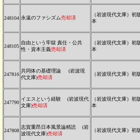
（岩波現代文庫）初
永遠のファシズム
売却済
248104
本
自由という牢獄 責任・公共
（岩波現代文庫）初
248105
性・資本主義
売却済
本
共同体の基礎理論 (岩波現
（岩波現代文庫）初
247816
代文庫)
売却済
イエスという経験 (岩波現代
（岩波現代文庫）初
247790
文庫)
売却済
本
志賀重昂日本風景論精読 (岩
（岩波現代文庫）初
247808
波現代文庫)
売却済