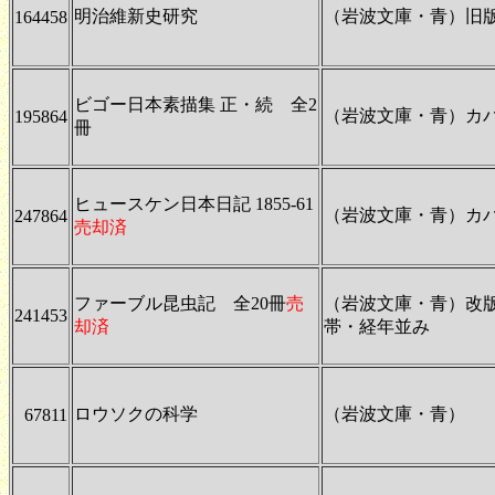
明治維新史研究
（岩波文庫・青）旧版
164458
ビゴー日本素描集 正・続 全2
（岩波文庫・青）カ
195864
冊
ヒュースケン日本日記 1855-61
（岩波文庫・青）カ
247864
売却済
ファーブル昆虫記 全20冊
売
（岩波文庫・青）改
241453
却済
帯・経年並み
ロウソクの科学
（岩波文庫・青）
67811