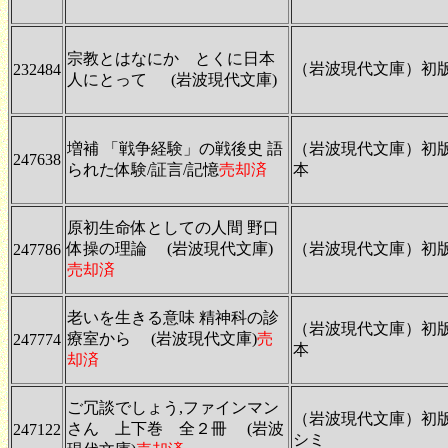
宗教とはなにか とくに日本
（岩波現代文庫）初
232484
人にとって (岩波現代文庫)
増補 「戦争経験」の戦後史 語
（岩波現代文庫）初
247638
られた体験/証言/記憶
売却済
本
原初生命体としての人間 野口
体操の理論 (岩波現代文庫)
（岩波現代文庫）初
247786
売却済
老いを生きる意味 精神科の診
（岩波現代文庫）初
療室から (岩波現代文庫)
売
247774
本
却済
ご冗談でしょう,ファインマン
（岩波現代文庫）初
さん 上下巻 全２冊 (岩波
247122
シミ