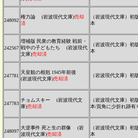
権力論 (岩波現代文庫)
売却
（岩波現代文庫）初
248092
済
本
増補版 民衆の教育経験 戦前・
（岩波現代文庫）初
戦中の子どもたち (岩波現代
242567
本
文庫)
売却済
天皇観の相剋 1945年前後
（岩波現代文庫）初
247781
(岩波現代文庫)
売却済
チョムスキー (岩波現代文
（岩波現代文庫）初
247783
庫)
売却済
本/頁角に少折れ跡有
大逆事件 死と生の群像 (岩
（岩波現代文庫）初
248097
波現代文庫)
売却済
本