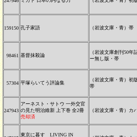
ミカド 日本の内なる力
（岩波文庫・青）初
247946
孔子家語
（岩波文庫・青）帯
159150
（岩波文庫創刊50年
基督抹殺論
98461
ー無し版・帯
（岩波文庫・青）初
平塚らいてう評論集
57304
帯
アーネスト・サトウ 一外交官
の見た明治維新 上下巻 全2冊
（岩波文庫・青）カ
247943
売却済
東京に暮す LIVING IN