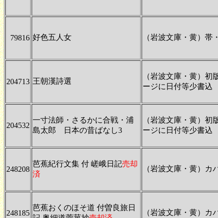
好色五人女
（岩波文庫・黄）帯
79816
（岩波文庫・黄）初
王朝漢詩選
204713
ージに日付等少書込
一寸法師・さるかに合戦・浦
（岩波文庫・黄）初
204532
島太郎 日本の昔ばなし3
ージに日付等少書込
芭蕉紀行文集 付 嵯峨日記
売却
（岩波文庫・黄）カ
248208
済
芭蕉おくのほそ道 付曽良旅日
（岩波文庫・黄）カ
248185
記 奥細道菅菰抄
売却済