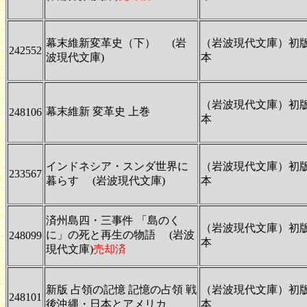
幕末維新変革史（下） (岩
（岩波現代文庫）初
242552
波現代文庫)
本
（岩波現代文庫）初
幕末維新 変革史 上巻
248106
本
インドネシア・スンダ世界に
（岩波現代文庫）初
233567
暮らす (岩波現代文庫)
本
済州島四・三事件 「島のく
（岩波現代文庫）初
に」の死と再生の物語 (岩波
248099
本
現代文庫)
売却済
新版 占領の記憶 記憶の占領 戦
（岩波現代文庫）初
248101
後沖縄・日本とアメリカ
本