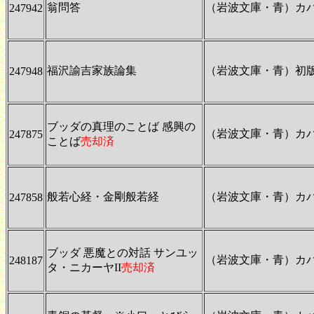
翁問答
（岩波文庫・青）カ
247942
福沢諭吉家族論集
（岩波文庫・青）初
247948
ブッダの真理のことば 感興の
（岩波文庫・青）カ
247875
ことば
売却済
般若心経・金剛般若経
（岩波文庫・青）カ
247858
ブッダ 悪魔との対話 サンユッ
（岩波文庫・青）カ
248187
タ・ニカーヤII
売却済