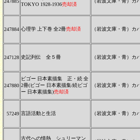
（岩波文庫・青）カ
247885
TOKYO 1928-1936
売却済
心理学 上下巻 全2冊
売却済
（岩波文庫・青）カ
247884
史記列伝 全５冊
（岩波文庫・青）カ
247128
ビゴー 日本素描集 正・続 全
2冊(ビゴー 日本素描集/続ビゴ
（岩波文庫・青）カ
247880
ー 日本素描集)
売却済
言語活動と生活
（岩波文庫・青）カ
57249
古代への情熱 シュリーマン