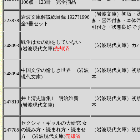
106点・123冊 完全揃品
（岩波文庫）初版・
岩波文庫解説総目録 1927?1996
223878
き・函帯付き・本体
全3冊セット
引付き・状態良好で
戦争は女の顔をしていない
（岩波現代文庫）カ
248093
(岩波現代文庫)
売却済
中国文学の愉しき世界 (岩波
（岩波現代文庫）初
248094
現代文庫)
本
井上清史論集1 明治維新
（岩波現代文庫）初
247810
(岩波現代文庫)
本
セクシィ・ギャルの大研究 女
の読み方・読まれ方・読ませ
（岩波現代文庫）初
247785
方 (岩波現代文庫)
売却済