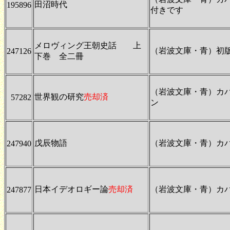
田沼時代
195896
付きです
メロヴィング王朝史話 上
（岩波文庫・青）初
247126
下巻 全二冊
（岩波文庫・青）カ
世界観の研究
売却済
57282
ン
戊辰物語
（岩波文庫・青）カ
247940
日本イデオロギー論
売却済
（岩波文庫・青）カ
247877