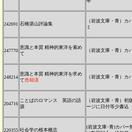
帯
（岩波文庫・青）カ
石橋湛山評論集
242691
ミ
意識と本質 精神的東洋を索め
（岩波文庫・青）カ
247770
て
意識と本質 精神的東洋を求め
（岩波文庫・青）カ
248214
て
売却済
ことばのロマンス 英語の語
（岩波文庫・青）初
204716
源
ージに日付等少書込
(岩波文庫･青)カバ
社会学の根本概念
220355