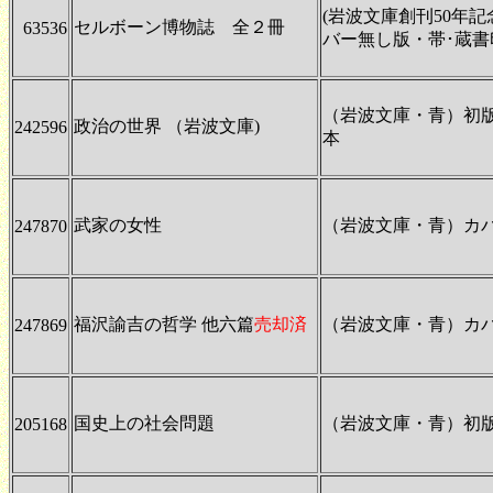
(岩波文庫創刊50年記念
セルボーン博物誌 全２冊
63536
バー無し版・帯･蔵書
（岩波文庫・青）初
政治の世界 （岩波文庫)
242596
本
武家の女性
（岩波文庫・青）カ
247870
福沢諭吉の哲学 他六篇
売却済
（岩波文庫・青）カ
247869
国史上の社会問題
（岩波文庫・青）初
205168