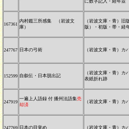
に数字記入・経年並
内村鑑三所感集 （岩波文
（岩波文庫・青）旧
167361
庫）
版）・初版・帯・経
日本の弓術
（岩波文庫・青）カ
247767
（岩波文庫・青）カ
自叙伝・日本脱出記
152599
表紙折れ跡
一遍上人語録 付 播州法語集
売
（岩波文庫・青）カ
247919
却済
日本の目覚め
（岩波文庫・青）カ
247769