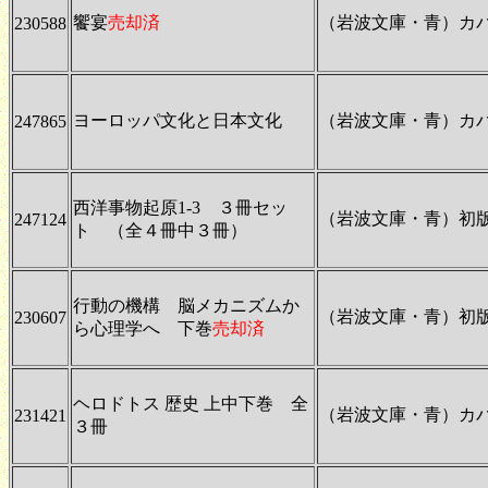
饗宴
売却済
（岩波文庫・青）カ
230588
ヨーロッパ文化と日本文化
（岩波文庫・青）カ
247865
西洋事物起原1-3 ３冊セッ
（岩波文庫・青）初
247124
ト （全４冊中３冊）
行動の機構 脳メカニズムか
（岩波文庫・青）初
230607
ら心理学へ 下巻
売却済
ヘロドトス 歴史 上中下巻 全
（岩波文庫・青）カ
231421
３冊