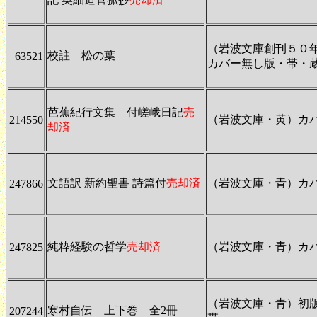
（岩波文庫創刊５０
校註 松の葉
63521
カバー無し版・帯・
芭蕉紀行文集 付嵯峨日記
売
（岩波文庫・黄）カ
214550
却済
文語訳 新約聖書 詩篇付
売却済
（岩波文庫・青）カバ
247866
純粋経験の哲学
売却済
（岩波文庫・青）カ
247825
（岩波文庫・青）初
寒村自伝 上下巻 全2冊
207244