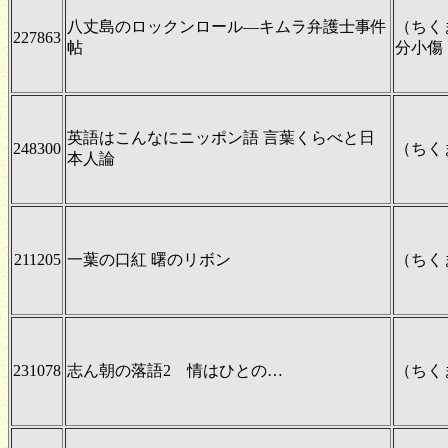
八丈島のロックンロール―キムラ弁護士事件
（ちく
227863
帖
分小傷
英語はこんなにニッポン語 言葉くらべと日
248300
（ちく
本人論
211205
一葉の口紅 曙のリボン
（ちく
231078
志ん朝の落語2 情はひとの…
（ちく