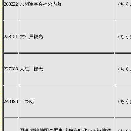
208222
民間軍事会社の内幕
（ちく
228151
大江戸観光
（ちく
227988
大江戸観光
（ちく
248493
二つ枕
（ちく
図説 探検地図の歴史 大航海時代から極地探
（ちく