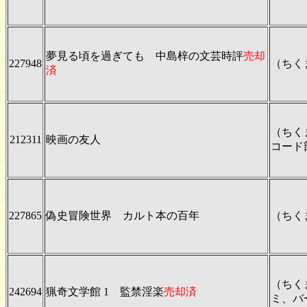
夢見る頃を過ぎても 中島梓の文芸時評
売却
227948
（ちく
済
（ちく
212311
映画の友人
コード
227865
偽史冒険世界 カルト本の百年
（ちく
（ちく
242694
猟奇文学館 1 監禁淫楽
売却済
ミ、バ