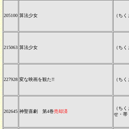
205100
算法少女
（ちく
215063
算法少女
（ちく
227928
変な映画を観た!!
（ちく
（ちく
202645
神聖喜劇 第4巻
売却済
せ・帯