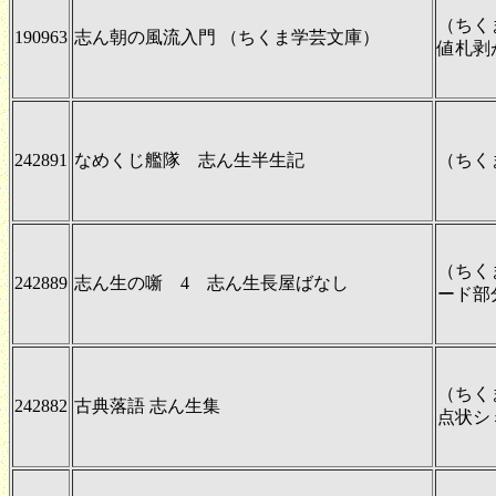
（ちく
190963
志ん朝の風流入門 （ちくま学芸文庫）
値札剥
242891
なめくじ艦隊 志ん生半生記
（ちく
（ちく
242889
志ん生の噺 4 志ん生長屋ばなし
ード部
（ちく
242882
古典落語 志ん生集
点状シ