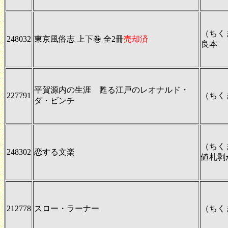
（ちく
248032
東京風俗志 上下巻 全2冊
売却済
良本
平賀源内の生涯 甦る江戸のレオナルド・
227791
（ちく
ダ・ビンチ
（ちく
248302
恋する文楽
値札剥
212778
スロー・ラーナー
（ちく