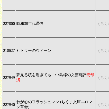
227866
昭和30年代通信
（ちく
218627
ヒトラーのウィーン
（ちく
夢見る頃を過ぎても 中島梓の文芸時評
売却
227949
（ちく
済
わが心のフラッシュマン (ちくま文庫―ロマ
227946
（ちく
ン革命)