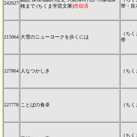
242627
検まで (ちくま学芸文庫)
売却済
帯・良
（ちく
215064
大雪のニューヨークを歩くには
帯
227864
人なつかしき
（ちく
227778
ことばの食卓
（ちく
（ちく