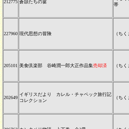
212775
蒼頡たちの宴
帯
227960
現代思想の冒険
（ちく
205101
美食倶楽部 谷崎潤一郎大正作品集
売却済
（ちく
イギリスだより カレル・チャペック旅行記
202649
（ちく
コレクション