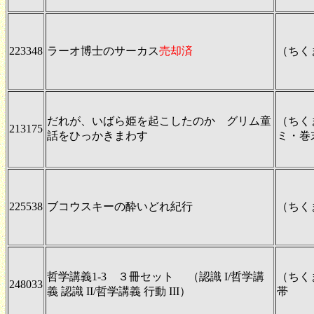
223348
ラーオ博士のサーカス
売却済
（ちく
だれが、いばら姫を起こしたのか グリム童
（ちく
213175
話をひっかきまわす
ミ・巻
225538
ブコウスキーの酔いどれ紀行
（ちく
哲学講義1-3 ３冊セット （認識 I/哲学講
（ちく
248033
義 認識 II/哲学講義 行動 III）
帯