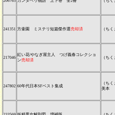
206763
カンタベリ物語 上下巻 全2冊
（ちく
241351
方壷園 ミステリ短篇傑作選
売却済
（ちく
紅い花/やなぎ屋主人 つげ義春コレクショ
217046
（ちく
ン
売却済
（ちく
247802
60年代日本SFベスト集成
美本
233569
妖精悪女解剖図 増補版
（ちく