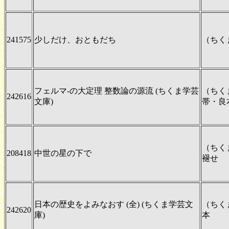
241575
少しだけ、おともだち
（ちく
フェルマ-の大定理 整数論の源流 (ちくま学芸
（ちく
242616
文庫)
帯・良
（ちく
208418
中世の星の下で
褪せ
日本の歴史をよみなおす (全) (ちくま学芸文
（ちく
242620
庫)
本