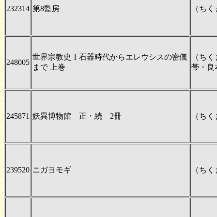
232314
第8監房
（ちく
世界宗教史 1 石器時代からエレウシスの密儀
（ちく
248005
まで 上巻
帯・良
245871
妖異博物館 正・続 2冊
（ちく
239520
ニガヨモギ
（ちく