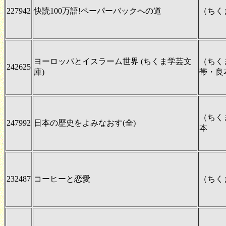
227942
快読100万語!ペーパーバックへの道
（ちく
ヨーロッパとイスラーム世界 (ちくま学芸文
（ちく
242625
庫)
帯・良
（ちく
247992
日本の歴史をよみなおす(全)
本
232487
コーヒーと恋愛
（ちく