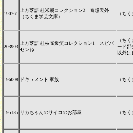
上方落語 桂米朝コレクション2 奇想天外
190761
（ちく
（ちくま学芸文庫）
（ちく
上方落語 桂枝雀爆笑コレクション1 スビバ
203903
ード部
センね
以外は
196008
ドキュメント 家族
（ちく
195185
リカちゃんのサイコのお部屋
（ちく