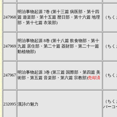
明治事物起源 7巻 (第十三篇 病医部・第十四
247968
篇 遊楽部・第十五篇 暦日部・第十六篇 地理
（ちく
部・第十七篇 衣装部)
明治事物起源 8巻 (第十八篇 飲食物部・第十
247969
九篇 居住部・第二十篇 器財部・第二十一篇
（ちく
動植物部)
明治事物起源 3巻 (第三篇 国際部・第四篇 美
247967
（ちく
術部・第五篇 音楽部・第六篇 宗教部)
売却済
（ちく
232095
漢詩の魅力
バーコ