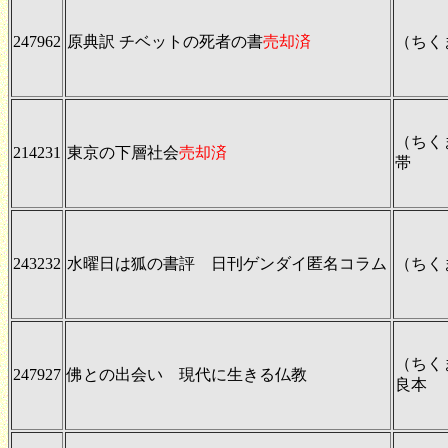
247962
原典訳 チベットの死者の書
売却済
（ちく
（ちく
214231
東京の下層社会
売却済
帯
243232
水曜日は狐の書評 日刊ゲンダイ匿名コラム
（ちく
（ちく
247927
佛との出会い 現代に生きる仏教
良本