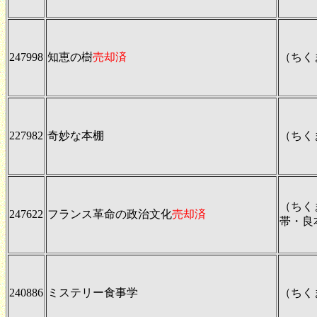
247998
知恵の樹
売却済
（ちく
227982
奇妙な本棚
（ちく
（ちく
247622
フランス革命の政治文化
売却済
帯・良
240886
ミステリー食事学
（ちく