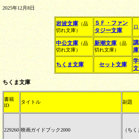
2025年12月8日
ＳＦ・ファン
岩波文庫
（品
ロ
タジー文庫
切れ文庫）
講
中公文庫
新潮文庫
（品
（品
庫
切れ文庫）
切れ文庫）
学
ちくま文庫
セット文庫
文
ちくま文庫
書籍
タイトル
副題
ID
229260
映画ガイドブック2000
（ちく