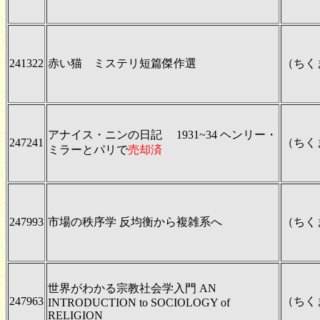
241322
赤い猫 ミステリ短篇傑作選
（ちく
アナイス・ニンの日記 1931~34 ヘンリー・
247241
（ちく
ミラーとパリで
売却済
247993
市場の秩序学 反均衡から複雑系へ
（ちく
世界がわかる宗教社会学入門 AN
247963
（ちく
INTRODUCTION to SOCIOLOGY of
RELIGION