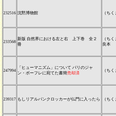
232516
沈黙博物館
（ちく
新版 自然界における左と右 上下巻 全２
（ちく
233568
冊
良本
「ヒューマニズム」について パリのジャ
247994
（ちく
ン・ボーフレに宛てた書簡
売却済
239317
もしリアルパンクロッカーが仏門に入ったら
（ちく