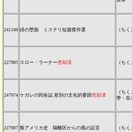
241349
緋の堕胎 ミステリ短篇傑作選
（ちく
227985
スロー・ラーナー
売却済
（ちく
（ちく
247974
ケガレの民俗誌 差別の文化的要因
売却済
帯・良
227987
叛アメリカ史 隔離区からの風の証言
（ちく