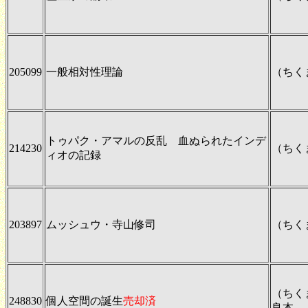
205099
一般相対性理論
（ちく
トゥパク・アマルの反乱 血ぬられたインデ
214230
（ちく
ィオの記録
203897
ムッシュウ・寺山修司
（ちく
（ちく
248830
個人空間の誕生
売却済
良本