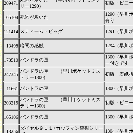
初版・ビニ
209471
リー1290）
1290（早
死体が歩いた
165104
有り
スティーム・ピッグ
1291（早
121414
暗闇の感触
1294（早
13498
1300（早
パンドラの匣
173510
ー付きです
パンドラの匣 （早川ポケットミス
初版・表紙
247345
テリー1300)
パンドラの匣
1300（早
11661
パンドラの匣 （早川ポケットミス
初版・ビニ
203215
テリー1300)
パンドラの匣
1300（早
165106
ダイヤル９１１<カウフマン警視シリー
1304（早
13256