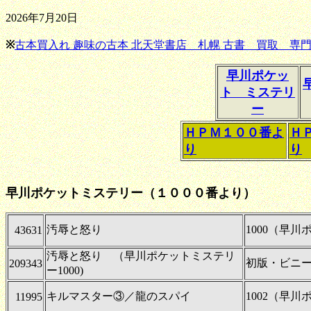
2026年7月20日
※
古本買入れ 趣味の古本 北天堂書店 札幌 古書 買取 専門
早川ポケッ
ト ミステリ
ー
ＨＰＭ１００番よ
Ｈ
り
り
早川ポケットミステリー（１０００番より）
汚辱と怒り
1000（早
43631
汚辱と怒り （早川ポケットミステリ
初版・ビニ
209343
ー1000)
キルマスター③／龍のスパイ
1002（早
11995