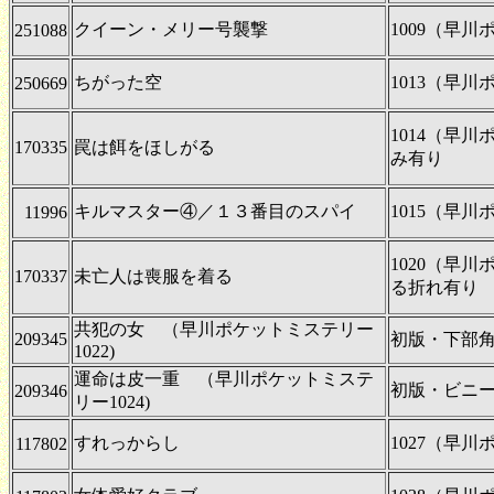
クイーン・メリー号襲撃
1009（早
251088
ちがった空
1013（早
250669
1014（早
170335
罠は餌をほしがる
み有り
キルマスター④／１３番目のスパイ
1015（早
11996
1020（早
170337
未亡人は喪服を着る
る折れ有り
共犯の女 （早川ポケットミステリー
209345
初版・下部
1022)
運命は皮一重 （早川ポケットミステ
初版・ビニ
209346
リー1024)
すれっからし
1027（早
117802