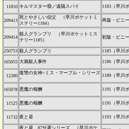
キルマスター⑩／遠隔スパイ
1183（早
11810
死とやさしい伯父 （早川ポケットミ
再版・ビニ
209413
ステリー1184）
殺人グランプリ （早川ポケットミス
209414
初版・ビニ
テリー1185）
250753
殺人グランプリ
1185（早
大鴉殺人事件
1186（早
165055
復讐の女神<ミス・マープル・シリーズ
1189（早
12280
>
悪魔の報酬
1191（早
165078
悪魔の報酬
1191（早
11525
夜と昼
1193（早
11732
夜と昼 87分署シリーズ （早川ポケ