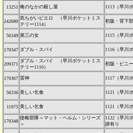
俺のなかの殺し屋
1113（早
13251
気ちがいピエロ （早川ポケットミス
初版・背下
242680
テリー1114）
第三の女
1115（早
56349
ダブル・スパイ
1116（早
170347
ダブル・スパイ （早川ポケットミス
初版・ビニ
209371
テリー1116）
雷神
1117（早
170367
美しい乞食
1121（早
56336
美しい乞食
1121（早
11975
侵略部隊＜マット・ヘルム・シリーズ
1122（早
170348
＞
跡有り