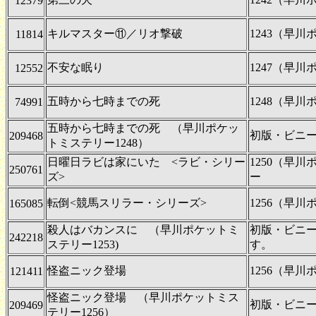
12379
キルマスター⑪／リオ撃破
1243（早
11814
不安な眠り
1247（早
12552
五時から七時までの死
1248（早
74991
五時から七時までの死 （早川ポケッ
初版・ビニ
209468
トミステリー1248）
日曜日ラビは家にいた <ラビ・シリー
1250（早
250761
ズ>
ー
転倒<競馬スリラー・シリーズ>
1256（早
165085
殺人はバカンスに （早川ポケットミ
初版・ビニ
242218
ステリー1253)
す。
怪盗ニック登場
1256（早
121411
怪盗ニック登場 （早川ポケットミス
初版・ビニ
209469
テリー1256）