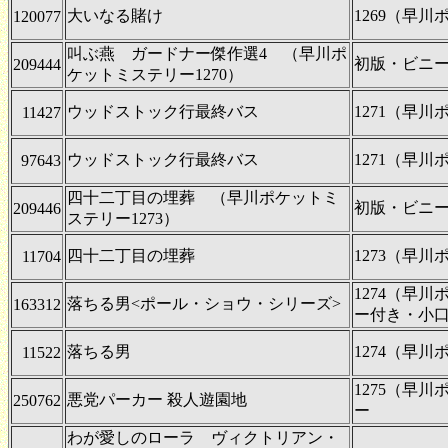
大いなる賭け
1269（早
120077
叫ぶ燕 ガードナー傑作選4 （早川ポ
初版・ビニ
209444
ケットミステリー1270）
ウッドストック行最終バス
1271（早
11427
ウッドストック行最終バス
1271（早
97643
四十二丁目の埋葬 （早川ポケットミ
初版・ビニ
209446
ステリー1273）
四十二丁目の埋葬
1273（早
11704
1274（早
落ちる男<ポール・ショウ・シリーズ>
163312
ー付き・小
落ちる男
1274（早
11522
1275（早
悪党パーカー 殺人遊園地
250762
ー
わが愛しのローラ ヴィクトリアン・