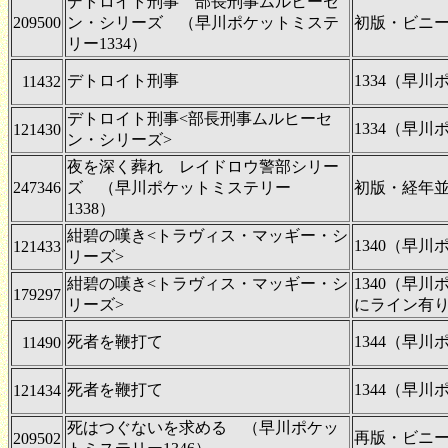
デトロイト刑事 部長刑事ムルヒーセ
209500
ン・シリーズ （早川ポケットミステ
初版・ビニ
リー1334）
デトロイト刑事
1334（早
11432
デトロイト刑事<部長刑事ムルヒーセ
1334（早
121430
ン・シリーズ>
夜を深く葬れ レイドロウ警部シリー
247346
ズ （早川ポケットミステリー
初版・経年
1338）
紺碧の嘆き<トラヴィス・マッギー・シ
1340（早
121433
リーズ>
紺碧の嘆き<トラヴィス・マッギー・シ
1340（早
179297
リーズ>
にライン有
死者を鞭打て
1344（早
11490
死者を鞭打て
1344（早
121434
死はつぐないを求める （早川ポケッ
再版・ビニ
209502