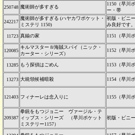
1150（早
魔術師が多すぎる
250748
ー・帯
魔術師が多すぎる (ハヤカワポケット・
初版・ビニ
242217
ミステリ 1150)
み良好です
真鍮の家
1151（早
11723
キルマスター 8/海賊スパイ（ニック・
1152（早
120085
カーター・シリーズ）
もう探偵はごめん
1153（早
13285
大統領候補暗殺
1154（早
13273
121403
フィナーレは念入りに
1155（早
拳銃をもつジョニー ヴァージル・テ
209387
ィッブス・シリーズ （早川ポケット
初版・ビニ
ミステリー1157）