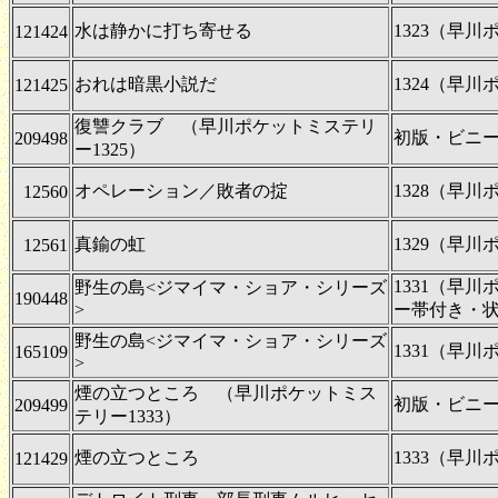
水は静かに打ち寄せる
1323（早
121424
おれは暗黒小説だ
1324（早
121425
復讐クラブ （早川ポケットミステリ
初版・ビニ
209498
ー1325）
オペレーション／敗者の掟
1328（早
12560
真鍮の虹
1329（早
12561
1331（早
野生の島<ジマイマ・ショア・シリーズ
190448
>
ー帯付き・
野生の島<ジマイマ・ショア・シリーズ
1331（早
165109
>
煙の立つところ （早川ポケットミス
初版・ビニ
209499
テリー1333）
煙の立つところ
1333（早
121429