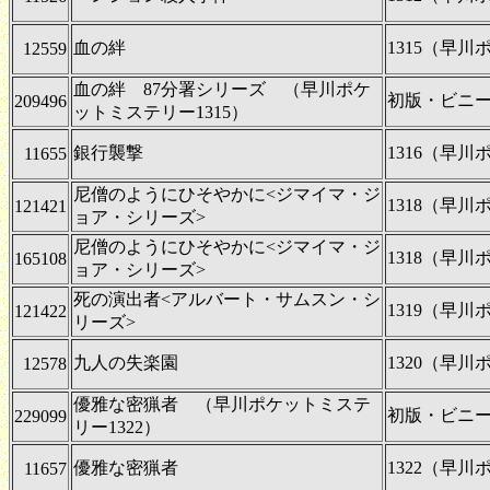
血の絆
1315（早
12559
血の絆 87分署シリーズ （早川ポケ
初版・ビニ
209496
ットミステリー1315）
銀行襲撃
1316（早
11655
尼僧のようにひそやかに<ジマイマ・ジ
1318（早
121421
ョア・シリーズ>
尼僧のようにひそやかに<ジマイマ・ジ
1318（早
165108
ョア・シリーズ>
死の演出者<アルバート・サムスン・シ
1319（早
121422
リーズ>
九人の失楽園
1320（早
12578
優雅な密猟者 （早川ポケットミステ
初版・ビニ
229099
リー1322）
優雅な密猟者
1322（早
11657