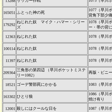
サッカー作戦
1075（早
13288
1077（早
ふとった神の死
165051
背角下部少
ねじれた奴 マイク・ハマー・シリー
1078（早
179292
ズ
ー・帯の背
ねじれた奴
1078（早
12363
ねじれた奴
1078（早
100114
ねじれた奴
1078（早
11397
三角形の第四辺 （早川ポケットミステ
再版・ビニ
209364
リー1082）
ゴーデ警部罠にかかる
1083（早
18521
1086（早
ひとり狼
163302
焼け有り
殺しにはクールな日を
1087（早
12001