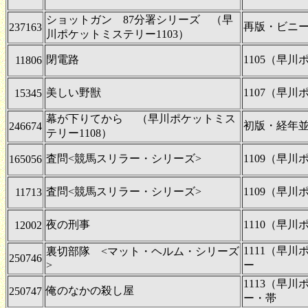
ショットガン 87分署シリーズ （早
再版・ビニ
237163
川ポケットミステリー1103）
閉電路
1105（早
11806
美しい野獣
1107（早
15345
幕が下りてから （早川ポケットミス
初版・経年
246674
テリー1108）
査問<競馬スリラー・シリーズ>
1109（早
165056
査問<競馬スリラー・シリーズ>
1109（早
11713
夜の刑事
1110（早
12002
1111（早
裏切部隊 <マット・ヘルム・シリーズ
250746
>
ー
1113（早
俺のなかの殺し屋
250747
ー・帯