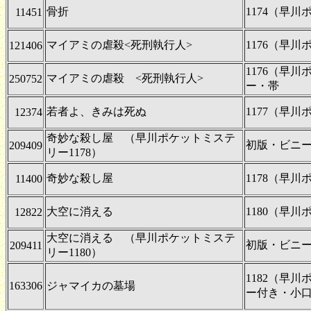
骨折
1174（早
11451
マイアミの虐殺<死刑執行人>
1176（早
121406
1176（早
マイアミの虐殺 <死刑執行人>
250752
ー・帯
若者よ、きみは死ぬ
1177（早
12374
奇妙な殺し屋 （早川ポケットミステ
初版・ビニ
209409
リー1178）
奇妙な殺し屋
1178（早
11400
大空に消える
1180（早
12822
大空に消える （早川ポケットミステ
初版・ビニ
209411
リー1180）
1182（早
163306
ジャマイカの墓場
ー付き・小