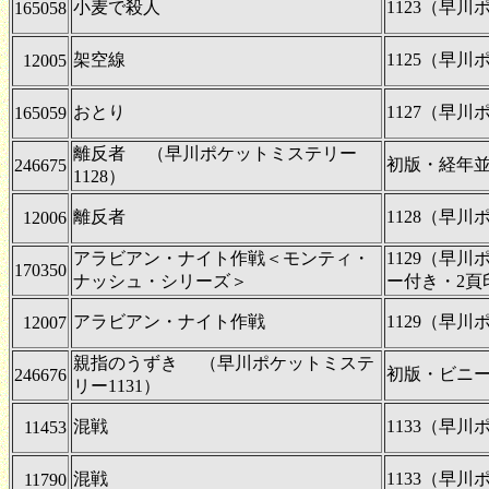
小麦で殺人
1123（早
165058
架空線
1125（早
12005
おとり
1127（早
165059
離反者 （早川ポケットミステリー
初版・経年
246675
1128）
離反者
1128（早
12006
アラビアン・ナイト作戦＜モンティ・
1129（早
170350
ナッシュ・シリーズ＞
ー付き・2頁
アラビアン・ナイト作戦
1129（早
12007
親指のうずき （早川ポケットミステ
初版・ビニ
246676
リー1131）
混戦
1133（早
11453
混戦
1133（早
11790