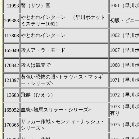
警（サツ）官
1061（早
11993
やとわれインターン （早川ポケット
初版・ビニ
209383
ミステリー1062）
やとわれインターン
1062（早
117808
殺人ア・ラ・モード
1067（早
165049
殺人は競売で
1068（早
170342
黄色い恐怖の眼<トラヴィス・マッギ
1071（早
121397
ー・シリーズ>
飛越（ひえつ）
1072（早
13683
1073（早
血統<競馬スリラー・シリーズ>
165052
有り
サッカー作戦＜モンティ・ナッシュ・
1075（早
170365
シリーズ＞