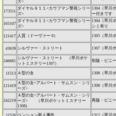
ズ>
ダイヤル９１１<カウフマン警視シリー
1304（早
173511
ズ>
ー付きです
ダイヤル９１１<カウフマン警視シリー
1304（早
165107
ズ>
シミ有り
人質（ドーヴァー 8）
1305（早
121417
シルヴァー・ストリート
1307（早
43639
シルヴァー・ストリート （早川ポケ
初版・ビニ
246681
ットミステリー1307）
Ａ型の女
1308（早
11513
Ａ型の女<アルバート・サムスン・シリ
1308（早
121419
ーズ>
Ａ型の女<アルバート・サムスン・シリ
再版・ビニ
242219
ーズ> （早川ポケットミステリー
1308)
ペンション殺人事件
1312（早
11526