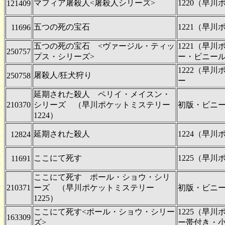
マフィア屠殺人<屠殺人シリーズ>
1220（早
121409
五つの死の宝石
1221（早
11696
五つの死の宝石 <ヴァージル・ティッ
1221（早
250757
プス・シリーズ>
ー・ビニー
1222（早
屠殺人/狂犬狩り
250758
ー
延期された殺人 ペリイ・メイスン・
210370
シリーズ （早川ポケットミステリー
初版・ビニ
1224）
延期された殺人
1224（早
12824
ここにて死す
1225（早
11691
ここにて死す ポール・ショウ・シリ
210371
ーズ （早川ポケットミステリー
初版・ビニ
1225）
ここにて死す<ポール・ショウ・シリー
1225（早
163309
ズ>
ー帯付き・