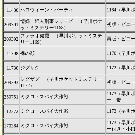
ハロウィーン・パーティ
1164（早
11430
情婦 婦人刑事シリーズ （早川ポケ
初版・ビニ
209391
ットミステリー1168）
ファラオ発掘 （早川ポケットミステ
再版・ビニ
209392
リー1169）
裸の顔
1170（早
11398
ジグザグ
1172（早
11730
ジグザグ （早川ポケットミステリー
初版・ビニ
209393
1172）
1173（早
ミクロ・スパイ大作戦
250751
ー・帯
ミクロ・スパイ大作戦
1173（早
12372
1173（早
ミクロ・スパイ大作戦
170364
ー付き・小