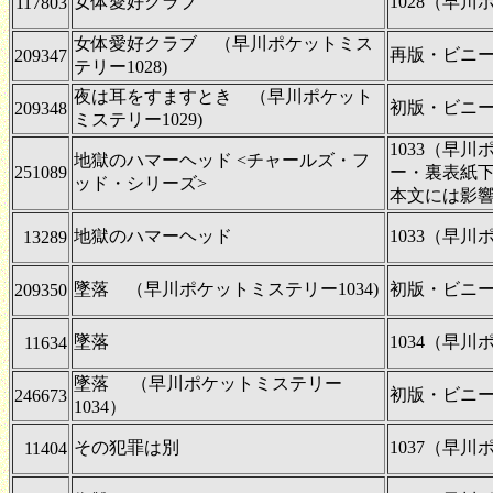
女体愛好クラブ
1028（早
117803
女体愛好クラブ （早川ポケットミス
再版・ビニ
209347
テリー1028)
夜は耳をすますとき （早川ポケット
初版・ビニ
209348
ミステリー1029)
1033（早
地獄のハマーヘッド <チャールズ・フ
251089
ー・裏表紙
ッド・シリーズ>
本文には影
地獄のハマーヘッド
1033（早
13289
墜落 （早川ポケットミステリー1034)
初版・ビニ
209350
墜落
1034（早
11634
墜落 （早川ポケットミステリー
初版・ビニ
246673
1034）
その犯罪は別
1037（早
11404