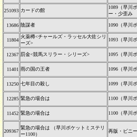
1089（早
カードの館
251093
ー・少歪み
陰謀者
1090（早
13686
火薬樽<チャールズ・ラッセル大佐シリ
1093（早
11804
ーズ>
罰金<競馬スリラー・シリーズ>
1095（早
12367
雨の国の王者
1096（早
11401
七年目の殺し
1099（早
13250
緊急の場合は
1100（早
12285
緊急の場合は
1100（早
11452
緊急の場合は （早川ポケットミステリ
209367
再版・ビニ
ー1100）