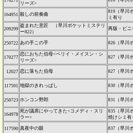
170271
リーズ>
819（早
殺しの前奏曲
164951
ミ有り
盗まれた意匠 （早川ポケットミステリ
再版・ビニ
209299
ー822）
あの手この手
826（早
250722
恋におちた伯母<ペリイ・メイスン・シ
827（早
170277
リーズ>
恋に落ちた伯母
827（早
12027
地獄のきれっぱし
830（早
117591
ホンコン野郎
831（早
250723
死が議席にやってきた<コメディ・スリ
835（早
164978
ラー>
焼けシミ有
真夜中の眼
837（早
117590