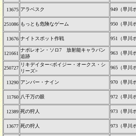
アラベスク
949（早
13675
もっとも危険なゲーム
950（早
251086
ナイトスポット作戦
951（早
13676
ナポレオン・ソロ7 放射能キャラバン
963（早
121661
追跡
リキデイター<ボイジー・オークス・シ
965（早
250727
リーズ>
アンバー・ナイン
970（早
13290
八千万の眼
972（早
11760
死の狩人
973（早
12389
死の狩人
973（早
13677