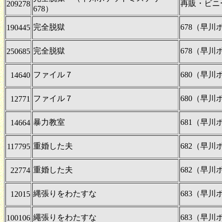
再販・ビニ
209278
678）
完全脱獄
678（早
190445
完全脱獄
678（早
250685
ファイル７
680（早
14640
ファイル７
680（早
12771
暴力教室
681（早
14664
重婚した夫
682（早
117795
重婚した夫
682（早
22774
縄張りをわたすな
683（早
12015
繩張りをわたすな
683（早
100106