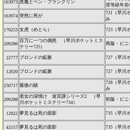
悪魔とベン・フランクリン
163973
背等経年劣
721（早
突然に死が
163974
み
女虎（めとら）
723（早
170253
百万に一つの偶然 （早川ポケットミス
再版・ビニ
209286
テリー725）
ブロンドの鉱脈
727（早
22777
ブロンドの鉱脈
727（早
12020
728（早
最後の賭
250717
み
老女の深情け 迷宮課シリーズ2 （早
初版・ビニ
209288
川ポケットミステリー734）
夢見るは死の面影
735（早
12022
夢見るは死の面影
735（早
42157