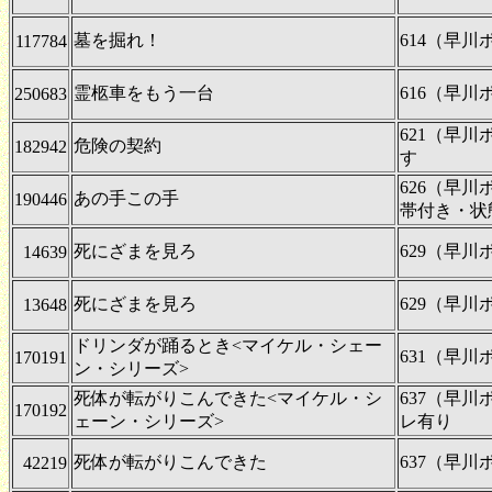
墓を掘れ！
614（早
117784
霊柩車をもう一台
616（早
250683
621（早
危険の契約
182942
す
626（早
あの手この手
190446
帯付き・状
死にざまを見ろ
629（早
14639
死にざまを見ろ
629（早
13648
ドリンダが踊るとき<マイケル・シェー
631（早
170191
ン・シリーズ>
死体が転がりこんできた<マイケル・シ
637（早
170192
ェーン・シリーズ>
レ有り
死体が転がりこんできた
637（早
42219