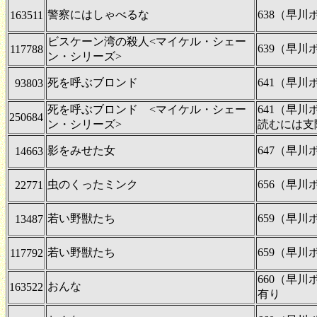
警察にはしゃべるな
638（早
163511
ビスケーン湾の殺人<マイケル・シェー
639（早
117788
ン・シリーズ>
死を呼ぶブロンド
641（早
93803
死を呼ぶブロンド <マイケル・シェー
641（早
250684
ン・シリーズ>
読むには支
影をみせた女
647（早
14663
虫のくったミンク
656（早
22771
若い野獣たち
659（早
13487
若い野獣たち
659（早
117792
660（早
おんな
163522
有り