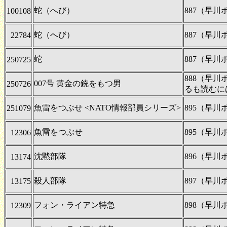
蛇（へび）
887（早
100108
蛇（へび）
887（早
22784
蛇
887（早
250725
888（早
007号 黄金の銃をもつ男
250726
るも読むに
魚雷をつぶせ <NATO情報部員シリーズ>
895（早
251079
魚雷をつぶせ
895（早
12306
沈黙部隊
896（早
13174
殺人部隊
897（早
13175
フォン・ライアン特急
898（早
12309