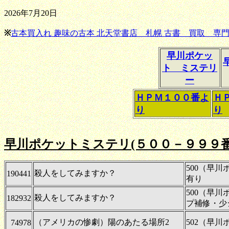
2026年7月20日
※
古本買入れ 趣味の古本 北天堂書店 札幌 古書 買取 専門
早川ポケッ
ト ミステリ
ー
ＨＰＭ１００番よ
Ｈ
り
り
早川ポケットミステリ(５００－９９９番
500（早
殺人をしてみますか？
190441
有り
500（早
殺人をしてみますか？
182932
プ補修・少
（アメリカの惨劇）陽のあたる場所2
502（早
74978