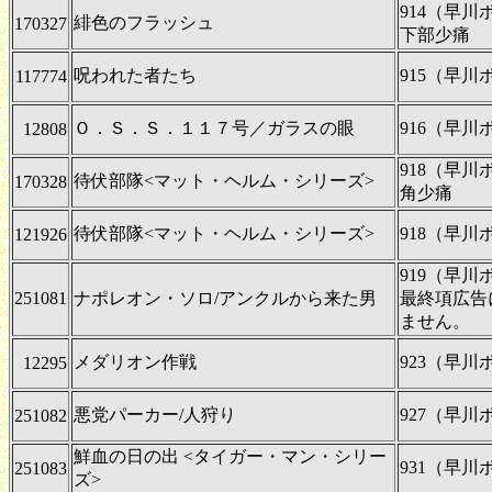
914（早
緋色のフラッシュ
170327
下部少痛
呪われた者たち
915（早
117774
Ｏ．Ｓ．Ｓ．１１７号／ガラスの眼
916（早
12808
918（早
待伏部隊<マット・ヘルム・シリーズ>
170328
角少痛
待伏部隊<マット・ヘルム・シリーズ>
918（早
121926
919（早
251081
ナポレオン・ソロ/アンクルから来た男
最終項広告
ません。
メダリオン作戦
923（早
12295
悪党パーカー/人狩り
927（早
251082
鮮血の日の出 <タイガー・マン・シリー
931（早
251083
ズ>