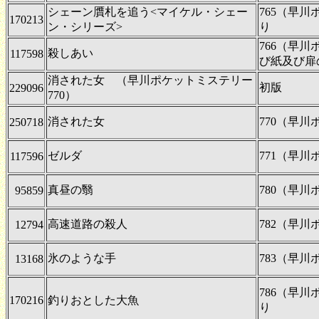
シェーン贋札を追う<マイケル・シェー
765（早
170213
ン・シリーズ>
り
766（早
殺しあい
117598
び紙及び扉
消された女 （早川ポケットミステリー
初版
229096
770）
消された女
770（早
250718
ゼルダ
771（早
117596
真昼の翳
780（早
95859
高速道路の殺人
782（早
12794
氷のような手
783（早
13168
786（早
170216
釣りおとした大魚
り