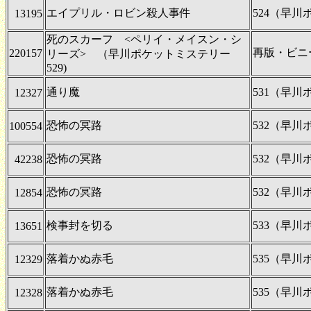
エイプリル・ロビン殺人事件
524（早
13195
死のスカーフ <ペリイ・メイスン・シ
再版・ビニ
220157
リーズ> （早川ポケットミステリー
529)
通り魔
531（早
12327
恐怖の冥路
532（早
100554
恐怖の冥路
532（早
42238
恐怖の冥路
532（早
12854
検事封を切る
533（早
13651
落着かぬ赤毛
535（早
12329
落着かぬ赤毛
535（早
12328