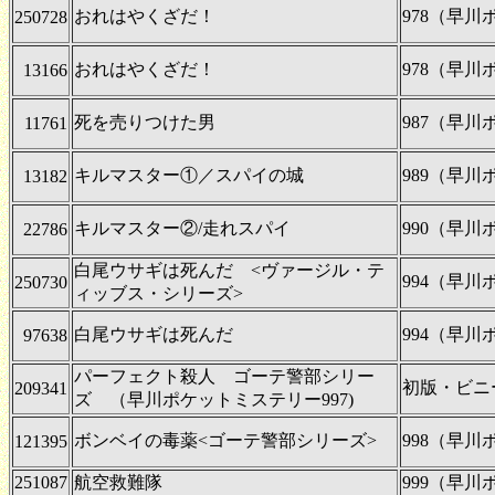
おれはやくざだ！
978（早
250728
おれはやくざだ！
978（早
13166
死を売りつけた男
987（早
11761
キルマスター①／スパイの城
989（早
13182
キルマスター②/走れスパイ
990（早
22786
白尾ウサギは死んだ <ヴァージル・テ
994（早
250730
ィッブス・シリーズ>
白尾ウサギは死んだ
994（早
97638
パーフェクト殺人 ゴーテ警部シリー
初版・ビニ
209341
ズ （早川ポケットミステリー997)
ボンベイの毒薬<ゴーテ警部シリーズ>
998（早
121395
251087
航空救難隊
999（早