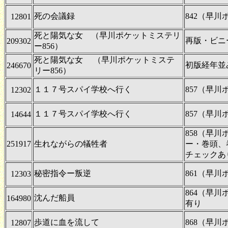
死の会議録
842（早
12801
死と陽気な女 （早川ポケットミステリ
再版・ビニ
209302
ー856）
死と陽気な女 （早川ポケットミステ
初版経年並
246670
リー856）
１１７号スパイ学校へ行く
857（早
12302
１１７号スパイ学校へ行く
857（早
14644
858（早
251917
生れながらの犠牲者
ー・巻頭、
チェックあ
秘密指令ー叛逆
861（早
12303
864（早
沈んだ船員
164980
有り
歩道に血を流して
868（早
12807