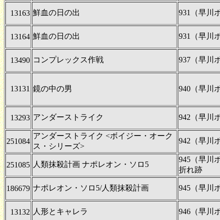
鮮血の日の出
931（早
13163
鮮血の日の出
931（早
13164
コンプレックス作戦
937（早
13490
13131
鏡の中の男
940（早
アンダーストライク
942（早
13293
アンダーストライク <ボイジー・オーク
942（早
251084
ス・シリーズ>
945（早
人類抹殺計画 ナポレオン・ソロ5
251085
折れ跡
ナポレオン・ソロ5/人類抹殺計画
945（早
186679
人形とキャレラ
946（早
13132