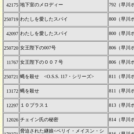
地下室のメロディー
792（早
42175
わたしを愛したスパイ
800（早
250719
わたしを愛したスパイ
800（早
42097
女王陛下の007号
806（早
250720
女王陛下の００７号
806（早
11767
蝿を殺せ <O.S.S. 117・シリーズ>
811（早
250721
蝿を殺せ
811（早
13172
１０プラス１
813（早
12297
チェイン氏の秘密
814（早
12026
脅迫された継娘<ペリイ・メイスン・シ
816（早