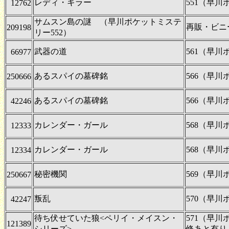
レディ・キラー
551（早
12762
サムスン島の謎 （早川ポケットミステ
再販・ビニ
209198
リー552）
武器の道
561（早
66977
あるスパイの墓碑銘
566（早
250666
あるスパイの墓碑銘
566（早
42246
カレンダー・ガール
568（早
12333
カレンダー・ガール
568（早
12334
秘密機関
569（早
250667
叛乱
570（早
42247
待ち伏せていた狼<ペリイ・メイスン・
571（早
121389
シリーズ>
修あと有り