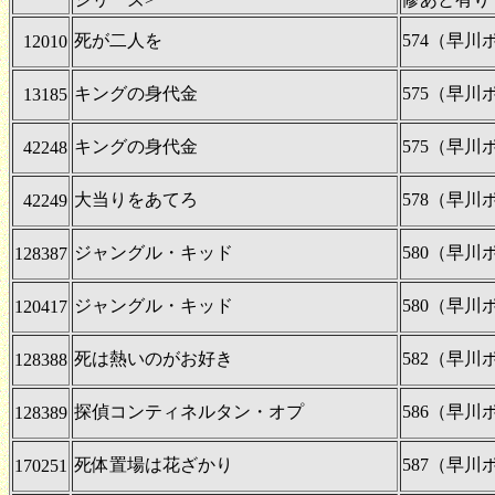
死が二人を
574（早
12010
キングの身代金
575（早
13185
キングの身代金
575（早
42248
大当りをあてろ
578（早
42249
ジャングル・キッド
580（早
128387
ジャングル・キッド
580（早
120417
死は熱いのがお好き
582（早
128388
探偵コンティネルタン・オプ
586（早
128389
死体置場は花ざかり
587（早
170251