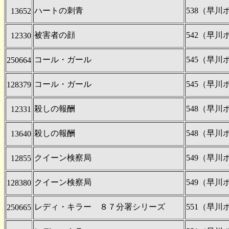
ハートの刺青
538（早
13652
被害者の顔
542（早
12330
コール・ガール
545（早
250664
コール・ガール
545（早
128379
殺しの報酬
548（早
12331
殺しの報酬
548（早
13640
クイーン検察局
549（早
12855
クイーン検察局
549（早
128380
レディ・キラー ８７分署シリーズ
551（早
250665