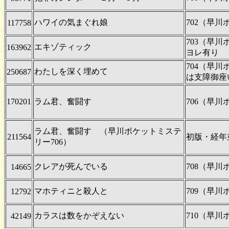
ハワイの気まぐれ娘
702（早
117758
703（早
エキゾティック
163962
ヨレ有り
704（早
わたしを深く埋めて
250687
は支障御座
170201
ラム君、奮闘す
706（早
ラム君、奮闘す （早川ポケットミステ
211564
初版・経年
リー706）
クレアが死んでいる
708（早
14665
マホティニと殺人と
709（早
12792
カラスは数をかぞえない
710（早
42149