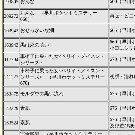
おんな
660（早
93805
おんな （早川ポケットミステリー
再販・ビニ
209272
660）
おせっかいな潮
665（早
163942
669（早
黒は死の装い
163943
小口にシミ
車椅子に乗った女<ペリイ・メイスン・
670（早
117794
シリーズ>
車椅子に乗った女<ペリイ・メイスン・
初版・濡れ
211227
シリーズ> （早川ポケットミステリー
670)
モルダウの黒い流れ
675（早
163475
素肌
676（早
42229
676（早
素肌
163524
及び遊び紙
完全脱獄 （早川ポケットミステリー