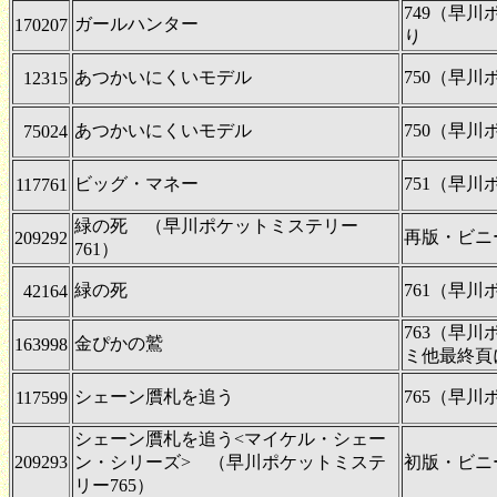
749（早
ガールハンター
170207
り
あつかいにくいモデル
750（早
12315
あつかいにくいモデル
750（早
75024
ビッグ・マネー
751（早
117761
緑の死 （早川ポケットミステリー
再版・ビニ
209292
761）
緑の死
761（早
42164
763（早
金ぴかの鷲
163998
ミ他最終頁
シェーン贋札を追う
765（早
117599
シェーン贋札を追う<マイケル・シェー
209293
ン・シリーズ> （早川ポケットミステ
初版・ビニ
リー765）