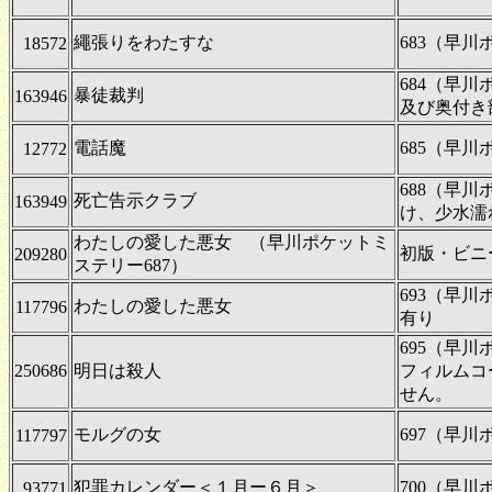
繩張りをわたすな
683（早
18572
684（早
暴徒裁判
163946
及び奥付き
電話魔
685（早
12772
688（早
死亡告示クラブ
163949
け、少水濡
わたしの愛した悪女 （早川ポケットミ
初版・ビニ
209280
ステリー687）
693（早
わたしの愛した悪女
117796
有り
695（早
250686
明日は殺人
フィルムコ
せん。
モルグの女
697（早
117797
犯罪カレンダー＜１月ー６月＞
700（早
93771