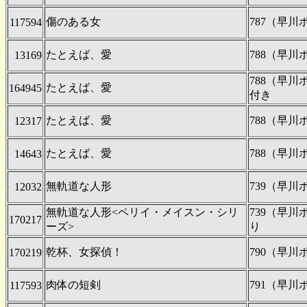
傷のある女
787（早
117594
たとえば、愛
788（早
13169
788（早
たとえば、愛
164945
付き
たとえば、愛
788（早
12317
たとえば、愛
788（早
14643
無軌道な人形
739（早
12032
無軌道な人形<ペリイ・メイスン・シリ
739（早
170217
ーズ>
り
乾杯、女探偵！
790（早
170219
肉体の短剣
791（早
117593