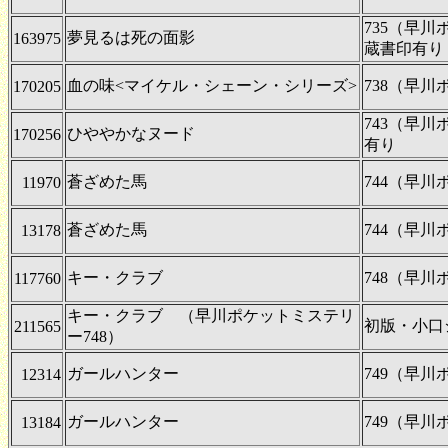
735（早
夢見るは死の面影
163975
蔵書印有り
血の味<マイケル・シェーン・シリーズ>
738（早
170205
743（早
ひややかなヌード
170256
有り
蒼ざめた馬
744（早
11970
蒼ざめた馬
744（早川
13178
キー・クラブ
748（早
117760
キー・クラブ （早川ポケットミステリ
初版・小口
211565
ー748）
ガールハンター
749（早
12314
ガールハンター
749（早
13184