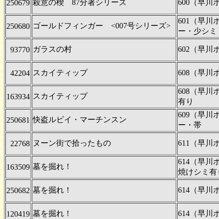
殺意の楔 87分署シリーズ
600（早
250679
601（早
ゴールドフィンガー <007号シリーズ>
250680
ー・少シミ
ガラスの村
602（早
93770
スカイティップ
608（早
42204
608（早
スカイティップ
163934
有り
609（早
快盗ルビイ・マーチンスン
250681
ー・帯
ヌーン街で拾ったもの
611（早
22768
614（早
墓を掘れ！
163509
焼けシミ有
墓を掘れ！
614（早
250682
墓を掘れ！
614（早
120419