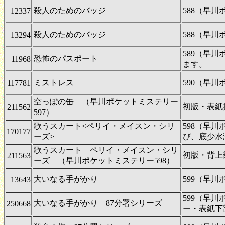
殺人のためのバッジ
588（早
12337
殺人のためのバッジ
588（早
13294
589（早
恐怖のパスポート
11968
ます。
ミストレス
590（早
117781
空っぽの缶 （早川ポケットミステリー
初版・表紙
211562
597）
歌うスカート<ペリイ・メイスン・シリ
598（早
170177
ーズ>
び、底少水
歌うスカート ペリイ・メイスン・シリ
初版・背上
211563
ーズ （早川ポケットミステリー598）
大いなる手がかり
599（早
13643
599（早
大いなる手がかり 87分署シリーズ
250668
ー・表紙下