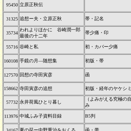
立原正秋伝
95450
追想ー夫・立原正秋
帯・記名
31325
われよりほかに 谷崎潤一郎
帯少痛・印
35734
最後の十二年
谷崎と私
初・カバー少痛
55716
手鏡の月―随想集
初版・帯
160108
回想の寺田寅彦
函
127570
158662
寺田寅彦の追想
初版・経年のヤケシ
（よみがえる究極の
永井荷風ひとり暮し
57732
み
中城ふみ子資料目録
B5判
113976
夏の栞ー中野重治をおくる
函・帯
34167