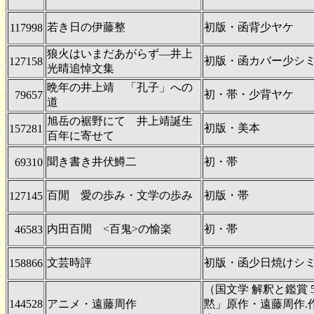
若き日の伊藤整
初版・函背少ヤケ
117998
狼火はいまだあがらず―井上
初版・函カバー少シ
127158
光晴追悼文集
晩年の井上靖 「孔子」への
初・帯・少背ヤケ
79657
道
旭岳の裾野にて 井上靖誕生
初版・美本
157281
百年に寄せて
聞き書き井伏鱒二
初・帯
69310
百閒 愛の歩み・文学の歩み
初版・帯
127145
内田百閒 <百鬼>の愉楽
初・帯
46583
文芸時評
初版・函少日焼けシ
158866
（国文学 解釈と鑑賞 
144528
アニメ・遠藤周作
黙」原作・遠藤周作.