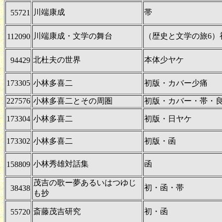
川端康成
帯
55721
川端康成・文学の舞台
（歴史と文学の旅6）
112090
北杜夫の世界
本体少ヤケ
94429
173305
小林多喜二
初版・カバー少痛
227576
小林多喜二とその周圏
初版・カバー・帯・
173304
小林多喜二
初版・日ヤケ
173302
小林多喜二
初版・函
小林秀雄対話集
函
158809
茂吉の歌ー夢あるいはつゆじ
初・函・帯
38438
も抄
斎藤茂吉研究
初・函
55720