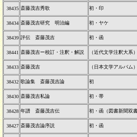
斎藤茂吉秀歌
初・印
38435
斎藤茂吉研究 明治編
初・ヤケ
38434
評伝 斎藤茂吉
初・函
38439
斎藤茂吉ー校訂・注釈・解説
（近代文学注釈大系
38441
斎藤茂吉
（日本文学アルバム
38433
歌論集 斎藤茂吉論
初
38432
斎藤茂吉私論
初・帯
38430
年譜 斎藤茂吉伝
初・函（図書新聞双
38428
斎藤茂吉論序説
初・函
38427