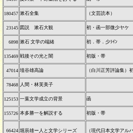
漱石全集
（文芸読本）
180457
図説 漱石大観
初・函一部微少ヤケ
23145
漱石 文学の端緒
初．帯．少ﾗｲﾝ
6898
戦後その光と闇
初版・帯
135469
埴谷雄高論
（白川正芳評論集）
47014
人間・林芙美子
78468
一葉文学成立の背景
函
125153
本多勝一を解説する
初版・帯
155726
66424
堀辰雄ー人と文学シリーズ
（現代日本文学アル