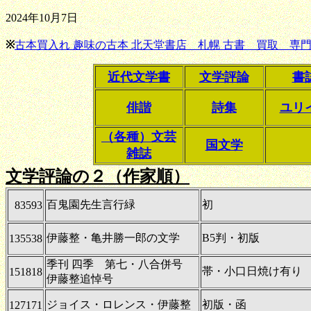
2024年10月7日
※
古本買入れ 趣味の古本 北天堂書店 札幌 古書 買取 専門
近代文学書
文学評論
書
俳諧
詩集
ユリ
（各種）文芸
国文学
雑誌
文学評論の２（作家順）
百鬼園先生言行緑
初
83593
伊藤整・亀井勝一郎の文学
B5判・初版
135538
季刊 四季 第七・八合併号
帯・小口日焼け有り
151818
伊藤整追悼号
ジョイス・ロレンス・伊藤整
初版・函
127171