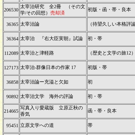
太宰治研究 全2冊 （その文
初版・函・帯・良本
206530
学/その回想）
売却済
太宰治論
（待望久しい本格評
36365
太宰治 『右大臣実朝』試論
初・帯
36364
太宰治と津軽路
（歴史と文学の旅12
112089
太宰治-群像日本の作家 17
初版・帯
127173
太宰治論ー充溢と欠如
初
36858
太宰治文学 海外の評論
初・帯
90892
写真入り愛蔵版 立原正秋の
函・帯・良本
214665
香気
立原文学への道
帯
95451