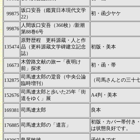
坂口安吾（鑑賞日本現代文学
初・函少ヤケ
99875
22）
人間坂口安吾（360枚）/新潮
99876
第88巻6号
原野歴程 更科源蔵・人と作
135474
品（更科源蔵文学碑建立記念
初版・美本
誌）
木曽路文献の旅ー「夜明け
初・函・帯
16673
前」探求
司馬遼太郎の跫音（中央公論
（司馬さんとの三十
132875
臨時増刊）
司馬遼太郎と歩いた25年「街
A4判・美本
152676
道をゆく」展
司馬遼太郎
良本
169381
初版・カバー帯付き
司馬遼太郎の「遺言」
176885
は状態良好です。
島尾敏雄
函付きです