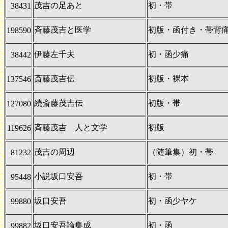
茂吉の足あと
初・帯
38431
斉藤茂吉と医学
初版・函付き・帯背
198590
伊藤左千夫
初・函少痛
38442
斎藤茂吉伝
初版・裸本
137546
続斎藤茂吉伝
初版・帯
127080
斉藤茂吉 人と文学
初版
119626
茂吉の周辺
（随筆集）初・帯
81232
小説坂口安吾
初・帯
95448
坂口安吾
初・函少ヤケ
99880
坂口安吾論集成
初・函
99882