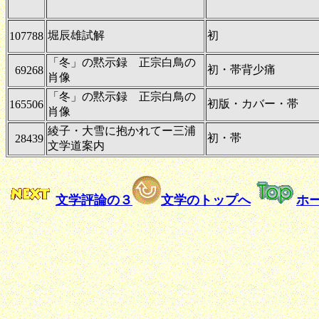
堀辰雄試解
初
107788
「冬」の黙示録 正宗白鳥の
初・帯背少痛
69268
肖像
「冬」の黙示録 正宗白鳥の
初版・カバー・帯
165506
肖像
綾子・大雪に抱かれてー三浦
初・帯
28439
文学道案内
文学評論の３
文学のトップへ
ホ