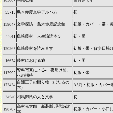
183067
島木赤彦文学アルバム
初
55715
文学探訪 島木赤彦記念館
初版・カバー・帯・
159047
島崎藤村ー人生論読本３
初・函
44011
島崎藤村を読み直す
初版・帯・背少日焼
150267
藤村における旅
初・函
16674
資料写真による-「夜明け前」
初版・帯
113992
への招待
白洲正子の贈り物（ほたるの
A5判・初版・カバー
173434
本）
相馬御風の人と文学
初
34540
高村光太郎 新装版 現代詩読
初版・カバー・小口
198707
本