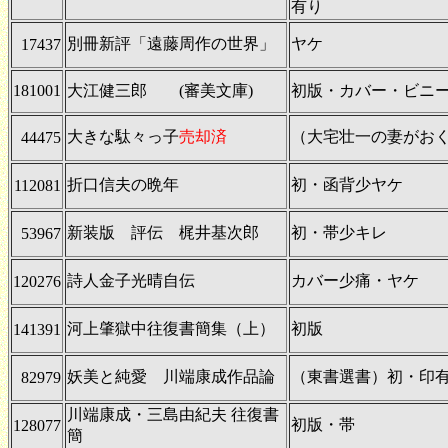
有り
別冊新評「遠藤周作の世界」
ヤケ
17437
181001
大江健三郎 (審美文庫)
初版・カバー・ビニ
大きな駄々っ子
売却済
（大宅壮一の妻がお
44475
折口信夫の晩年
初・函背少ヤケ
112081
新装版 評伝 梶井基次郎
初・帯少キレ
53967
詩人金子光晴自伝
カバー少痛・ヤケ
120276
河上肇獄中往復書簡集（上）
初版
141391
妖美と純愛 川端康成作品論
（東書選書）初・印
82979
川端康成・三島由紀夫 往復書
初版・帯
128077
簡