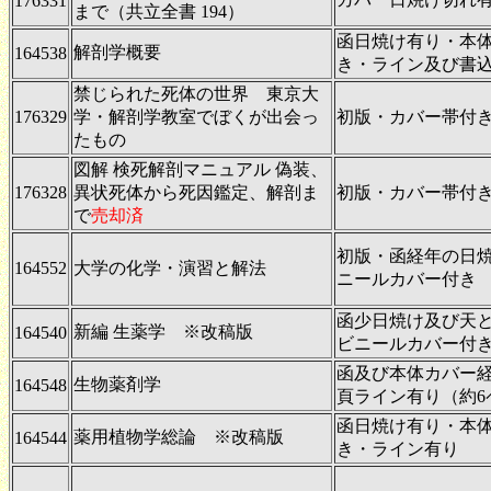
176331
まで（共立全書 194）
函日焼け有り・本
解剖学概要
164538
き・ライン及び書
禁じられた死体の世界 東京大
176329
学・解剖学教室でぼくが出会っ
初版・カバー帯付
たもの
図解 検死解剖マニュアル 偽装、
176328
異状死体から死因鑑定、解剖ま
初版・カバー帯付
で
売却済
初版・函経年の日
164552
大学の化学・演習と解法
ニールカバー付き
函少日焼け及び天
新編 生薬学 ※改稿版
164540
ビニールカバー付
函及び本体カバー
生物薬剤学
164548
頁ライン有り（約6
函日焼け有り・本
薬用植物学総論 ※改稿版
164544
き・ライン有り