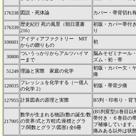
図説・死体論
カバー・帯背切れ
176338
歴史紀行 死の風景（朝日選書
初版・カバー帯付
176339
216）
り
アイディアファクトリー MIT
初
106601
からの贈りもの
ついうっかりからアルツハイマ
脳みそゼミナール
30800
ーまで
ズム・初・帯
初版・カバー欠・
理論と実際 家庭の化学
51249
痛
フレッシュを化学する（一億人
初版・帯背少痛
120035
の化学 2）
計算図表の原理と実際
B5判・印有り・背
127955
(B5判変型)1巻目
数学が生まれる物語(数の誕生/数
帯付き・６巻目の
の世界/式と方程式/座標とグラ
217905
プ補修しています
フ/関数とグラフ/図形) 全6冊
痛みある以外は状