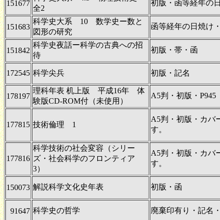
初版・函等経年の
151677
全2
科学史大系 10 数学史ー数と
函等経年の日焼け
151683
図形の研究
科学史夜話ー科学の古典への招
初版・帯・函
151842
待
172545
科学尖兵
初版・記名
理科年表 机上版 平成16年 体
A5判・初版・P945
178197
験版CD-ROM付（未使用）
A5判・初版・カバ
177815
技術倫理 1
す。
科学技術の社会変容（シリー
A5判・初版・カバ
177816
ズ・社会科学のフロンティア
す。
3）
解説科学文化史年表
初版・函
150073
科学史の哲学
廃棄印有り・記名
91647