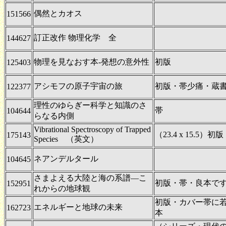
偶然とカオス
151566
訂正改作 物理化学 全
144627
物理を見なおす本-発想の意外性
初版
125403
アシモフの原子宇宙の旅
初版・帯少痛・蔵
122377
理性のゆらぎー科学と知識のさ
帯
104644
らなる内側
Vibrational Spectroscopy of Trapped
（23.4 x 15.5）
175143
Species （英文）
ネアンデルタール
104645
さまよえる大陸と海の系譜―こ
初版・帯・良本で
152951
れからの地球観
初版・カバー帯に
エネルギーと地球の未来
162723
本