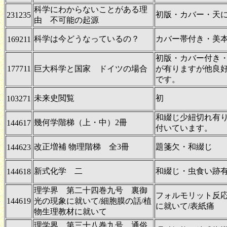
科学にわからないことがある理
初版・カバー・天に
231235
由 不可能の起源
科学は今どうなっているの？
カバー帯付き・美
169211
初版・カバー付き
177711
巨大科学と国家 ドイツの場合
が有りますが他良
です。
未来史閲覧
初
103271
和綴じ少紐切れ有
幾何学階梯（上・中）2冊
144617
付いています。
改正増補 物理階梯 全3冊
題箋欠・和綴じ
144623
新式化学 二
和綴じ・虫食い跡
144618
理学界 第二十四巻九号 裏御
フォルモリット反応
144619
光の現象に就いて/細胞膜の話/植
に就いて/表紙痛
物生理教材に就いて
理学界 第三十八巻九号 通俗