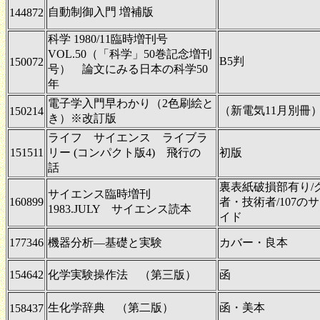
自動制御入門 増補版
144872
科学 1980/11臨時増刊号
VOL.50（「科学」50巻記念増刊
B5判
150072
号） 論文にみる日本の科学50
年
電子学入門早わかり（2色刷絵と
（新電気11月別冊
150214
き）※改訂版
ライフ サイエンス ライブラ
151511
リー (コンパクト版4) 飛行の
初版
話
裏表紙破損部有り/
サイエンス臨時増刊
160899
者・技術者/107
1983.JULY サイエンス読本
イド
177346
機器分析―基礎と実験
カバー・良本
154642
化学実験操作法 （第三版）
函
生化学辞典 （第二版）
函・美本
158437