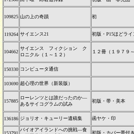
109825
山の上の奇蹟
初
サイエンス21
初版・P15ほどラ
119264
サイエンス フィクション ク
104662
１２冊（１９７９
ロニクル（１～１２）
コンピュータ通信
150330
超心理の世界（新装版）
103690
ローレンツとは誰だったのか―
157885
初版・帯・美本
あるサイコグラムの試み
ジョリオ・キューリー遺稿集
函ヤケ・印
136186
バイオアイランドへの挑戦―食
初版・カバー帯付
153791