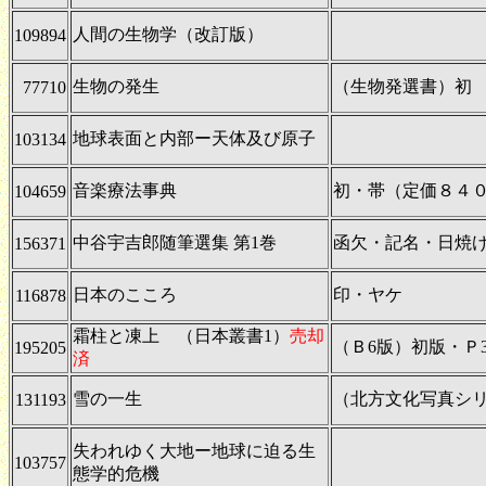
人間の生物学（改訂版）
109894
生物の発生
（生物発選書）初
77710
地球表面と内部ー天体及び原子
103134
音楽療法事典
初・帯（定価８４
104659
中谷宇吉郎随筆選集 第1巻
函欠・記名・日焼
156371
日本のこころ
印・ヤケ
116878
霜柱と凍上 （日本叢書1）
売却
（Ｂ6版）初版・Ｐ3
195205
済
雪の一生
（北方文化写真シ
131193
失われゆく大地ー地球に迫る生
103757
態学的危機