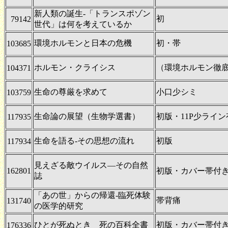
新人類の誕生-「トランスポゾン
初
79142
世代」は何を考えているか
環境ホルモンと日本の危機
初・帯
103685
ホルモン・クライシス
（環境ホルモン徹
104371
生命の尊厳を求めて
小口少シミ
103759
生命論の展望（生物学選書）
初版・11P少ライン
117935
生命を語る-その思想の流れ
初版
117934
見えざる敵ウイルス―その自然
162801
初版・カバー帯付
誌
「あの世」からの帰還-臨死体験
帯背痛
131740
の医学的研究
ひとが死ぬとき 死の百科全書
初版・カバー帯付
176336