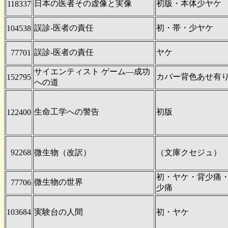
日本の医者その虚像と実像
初版・本体少ヤケ
118337
誤診-医者の責任
初・帯・少ヤケ
104538
誤診-医者の責任
ヤケ
77701
サイエンティスト ゲーム―成功
カバー背色あせ有
152795
への道
生命工学への警告
初版
122400
92268
微生物（改訳）
（文庫クセジュ）
初・ヤケ・背少痛・
微生物の世界
77706
少痛
103684
実験台の人間
初・ヤケ