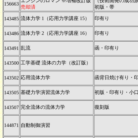
エンジンのロマン ※増補改訂版
（技術開発の成功原
156663
売却済
初版・帯
流体力学 1（応用力学講座 15）
印有り
143485
流体力学 2（応用力学講座 16）
印有り
143486
乱流
函・印有り
143491
工学基礎 流体の力学（改訂版）
143500
応用流体力学
函背日焼け有り・
143502
基礎力学演習流体力学
初版・印有り・小
143505
完全流体の流体力学
復刻版
143507
144871
自動制御演習