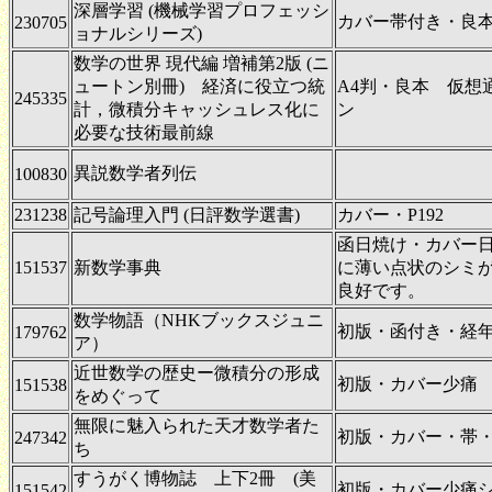
深層学習 (機械学習プロフェッシ
カバー帯付き・良本・
230705
ョナルシリーズ)
数学の世界 現代編 増補第2版 (ニ
ュートン別冊) 経済に役立つ統
A4判・良本 仮想
245335
計，微積分キャッシュレス化に
ン
必要な技術最前線
異説数学者列伝
100830
231238
記号論理入門 (日評数学選書)
カバー・P192
函日焼け・カバー
151537
新数学事典
に薄い点状のシミ
良好です。
数学物語（NHKブックスジュニ
初版・函付き・経
179762
ア）
近世数学の歴史ー微積分の形成
初版・カバー少痛
151538
をめぐって
無限に魅入られた天才数学者た
初版・カバー・帯・
247342
ち
すうがく博物誌 上下2冊 (美
初版・カバー少痛
151542