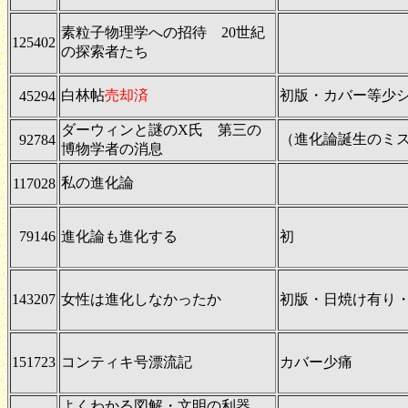
素粒子物理学への招待 20世紀
125402
の探索者たち
白林帖
売却済
初版・カバー等少シ
45294
ダーウィンと謎のX氏 第三の
（進化論誕生のミ
92784
博物学者の消息
私の進化論
117028
79146
進化論も進化する
初
143207
女性は進化しなかったか
初版・日焼け有り
151723
コンティキ号漂流記
カバー少痛
よくわかる図解・文明の利器