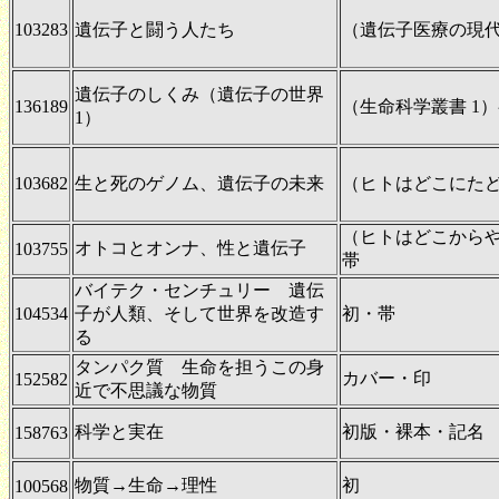
103283
遺伝子と闘う人たち
（遺伝子医療の現
遺伝子のしくみ（遺伝子の世界
136189
（生命科学叢書 1
1）
103682
生と死のゲノム、遺伝子の未来
（ヒトはどこにた
（ヒトはどこから
オトコとオンナ、性と遺伝子
103755
帯
バイテク・センチュリー 遺伝
104534
子が人類、そして世界を改造す
初・帯
る
タンパク質 生命を担うこの身
カバー・印
152582
近で不思議な物質
科学と実在
初版・裸本・記名
158763
物質→生命→理性
初
100568