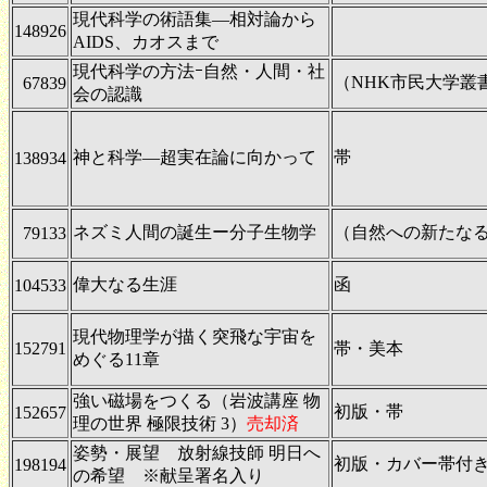
現代科学の術語集―相対論から
148926
AIDS、カオスまで
現代科学の方法ｰ自然・人間・社
（NHK市民大学叢書
67839
会の認識
神と科学―超実在論に向かって
帯
138934
ネズミ人間の誕生ー分子生物学
（自然への新たな
79133
偉大なる生涯
函
104533
現代物理学が描く突飛な宇宙を
152791
帯・美本
めぐる11章
強い磁場をつくる（岩波講座 物
初版・帯
152657
理の世界 極限技術 3）
売却済
姿勢・展望 放射線技師 明日へ
初版・カバー帯付
198194
の希望 ※献呈署名入り