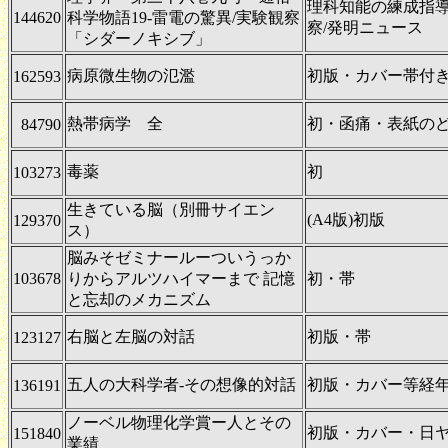
理科知能の練成指導
144620
科学物語19-雷電の驚異/実験観察
察/発明ニュース
「シダーノキシブ」
病原微生物の氾濫
初版・カバー帯付
162593
熱帯病学 全
初・函痛・表紙の
84790
毒薬
初
103273
生きている脳（別冊サイエン
(A4版)初版
129370
ス）
脳みそゼミナールーついうっか
103678
りからアルツハイマーまで 記憶
初・帯
と忘却のメカニズム
右脳と左脳の対話
初版・帯
123127
五人の大科学者-その想像的対話
初版・カバー等経
136191
ノーベル物理化学賞ー人とその
初版・カバー・日
151840
業績