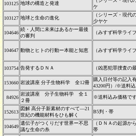
（シリーズ・現代
地球の構造と発達
103125
ケ
（シリーズ・現代
地球と生命の進化
103127
少ヤケ
続・人間に未来はあるかー最後
（みすず科学ライ
104646
の審判
104647
動物とヒトの行動ー本能と知恵
（みすず科学ライ
告発するＤＮＡ
（凶悪犯罪捜査の
103754
購入日付等の記入
岩波講座 分子生物科学 全12冊
153660
43200円）/※送料
岩波講座 分子生物科学 全１
※送料込み価格で
84926
２冊
図解 高分子新素材のすべて―21
B5判・帯
152613
世紀の機能材料をひも解く
遺伝子がつくりだす世界ー不思
（ＤＮＡの起源か
104649
議な生命の糸
帯