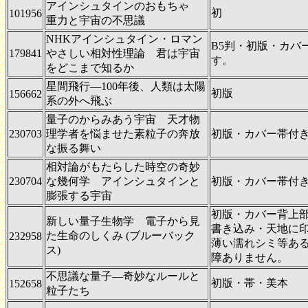
アインシュタインのおもちゃ
初
101956
重力と宇宙の不思議
NHKアインシュタイン・ロマン
B5判・初版・カバ
179841
やさしい相対性理論 君は宇宙
す。
をどこまで知るか
星間飛行―100年後、人類は太陽
初版
156662
系の外へ飛ぶ
量子のからみあう宇宙 天才物
230703
理学者を悩ませた素粒子の奔放
初版・カバー帯付き
な振る舞い
相対論がもたらした時空の奇妙
230704
な幾何学 アインシュタインと
初版・カバー帯付き
膨張する宇宙
初版・カバー背上
新しい量子生物学 電子から見
書き込み・天地に
た生命のしくみ (ブルーバック
232958
薄い濡れシミ等あ
ス)
障ありません。
不思議な量子―奇妙なルールと
初版・帯・美本
152658
粒子たち