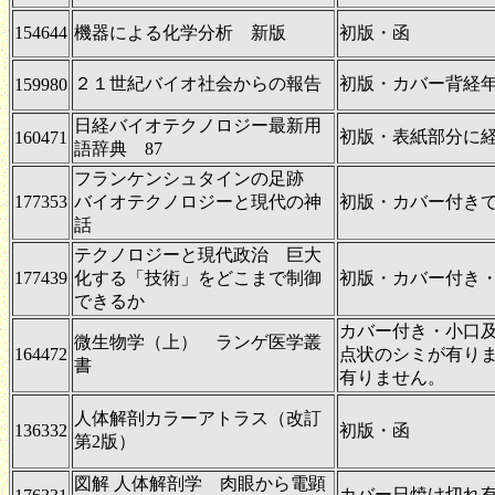
154644
機器による化学分析 新版
初版・函
２１世紀バイオ社会からの報告
初版・カバー背経
159980
日経バイオテクノロジー最新用
初版・表紙部分に
160471
語辞典 87
フランケンシュタインの足跡
177353
バイオテクノロジーと現代の神
初版・カバー付き
話
テクノロジーと現代政治 巨大
177439
化する「技術」をどこまで制御
初版・カバー付き
できるか
カバー付き・小口
微生物学（上） ランゲ医学叢
164472
点状のシミが有り
書
有りません。
人体解剖カラーアトラス（改訂
136332
初版・函
第2版）
図解 人体解剖学 肉眼から電顕
カバー日焼け切れ