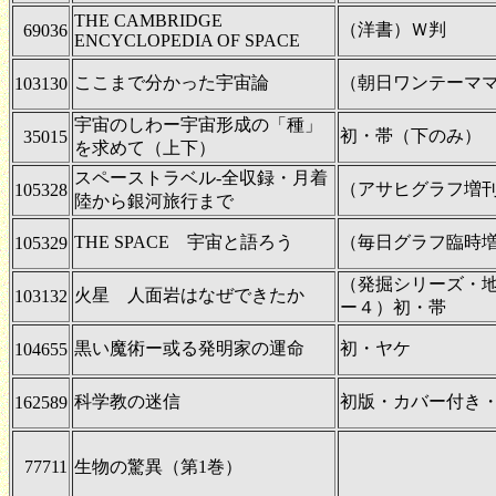
THE CAMBRIDGE
（洋書）Ｗ判
69036
ENCYCLOPEDIA OF SPACE
ここまで分かった宇宙論
（朝日ワンテーマ
103130
宇宙のしわー宇宙形成の「種」
初・帯（下のみ）
35015
を求めて（上下）
スペーストラベル-全収録・月着
（アサヒグラフ増刊
105328
陸から銀河旅行まで
THE SPACE 宇宙と語ろう
（毎日グラフ臨時増
105329
（発掘シリーズ・
火星 人面岩はなぜできたか
103132
ー４）初・帯
黒い魔術ー或る発明家の運命
初・ヤケ
104655
科学教の迷信
初版・カバー付き
162589
77711
生物の驚異（第1巻）