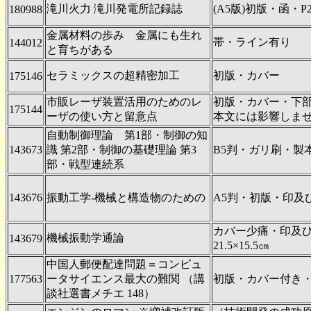
滝川火力 滝川発電所記録誌
(A5版)初版・函・
180988
金属材料の歩み 金属にも生れ
帯・ライン有り
144012
と育ちがある
セラミックスの超精密加工
初版・カバー
175146
市販レーザ装置活用のためのレ
初版・カバー・下
175144
ーザの使い方と留意点
本文には影響しま
自動制御理論 第1部・制御の知
143673
識 第2部・制御の基礎理論 第3
B5判・ガリ刷・製
部・戦型連続系
143676
振動工学-機械と構造物のための
A5判・初版・印及
カバー少痛・印及
機械振動学通論
143679
21.5×15.5㎝
中国人郵便配達問題＝コンピュ
177563
ータサイエンス最大の難関 （講
初版・カバー付き
談社選書メチエ 148）