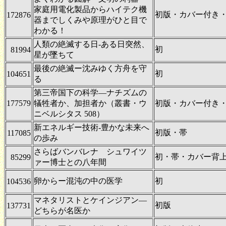
家庭用電化製品からハイテク機
初版・カバー付き
172876
器までしくみや原理がひと目で
わかる！
人類の絶滅する日-ある日突然、
初
81994
星が墜ちて
最後の絶滅ー沈みゆく方舟を守
初
104651
る
第三帝国下の科学―ナチズムの
177579
犠牲者か、加担者か（叢書・ウ
初版・カバー付き
ニベルシタス 508）
新エネルギー技術-豊かな未来へ
初版・帯
117085
の歩み
さらばバンバレナ シュワイツ
初・帯・カバー背
85299
ァー博士との八年間
卵からー混沌の中の医学
初
104536
マネタリストとケインジアン―
初版
137731
どちらが名医か