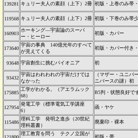
キュリー夫人の素顔（上下）2冊
初版・上巻のみ帯
139281
キュリー夫人の素顔（上下）2冊
初版・下巻のみ帯
119568
ホーキング―宇宙論のスーパ
初版・カバー
160903
ー・ヒーロー
宇宙の事典 140億光年のすべて
初版・カバー付き
173640
が見えてくる
宇宙創生に挑むパイオニア
初
93648
宇宙はわれわれの宇宙だけでは
（マザー・ユニバ
93432
なかった
ニバースの謎）初
工学がわかる。（アエラムック
B5判・状態良好で
175885
68）
発電工学（標準電気工学講座
函・ヤケ
127954
6）
理科工学 発明之進歩（20世紀
廃棄印・裸本
115486
理科叢書）
理工教育を問う テクノ立国が
初版・帯
121800