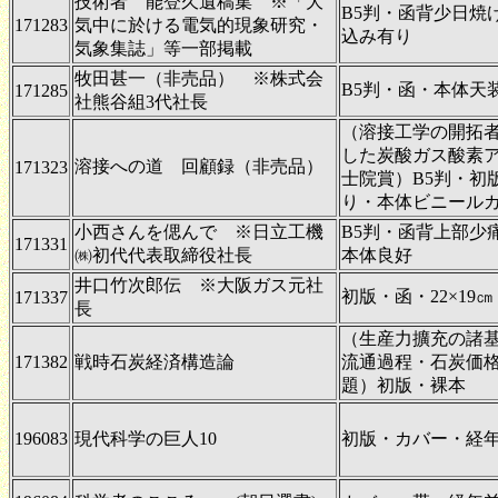
技術者 能登久遺稿集 ※「大
B5判・函背少日焼
171283
気中に於ける電気的現象研究・
込み有り
気象集誌」等一部掲載
牧田甚一（非売品） ※株式会
B5判・函・本体天
171285
社熊谷組3代社長
（溶接工学の開拓
した炭酸ガス酸素ア
溶接への道 回顧録（非売品）
171323
士院賞）B5判・初
り・本体ビニール
小西さんを偲んで ※日立工機
B5判・函背上部少
171331
㈱初代代表取締役社長
本体良好
井口竹次郎伝 ※大阪ガス元社
初版・函・22×19㎝
171337
長
（生産力擴充の諸
171382
戦時石炭経済構造論
流通過程・石炭価
題）初版・裸本
196083
現代科学の巨人10
初版・カバー・経年並