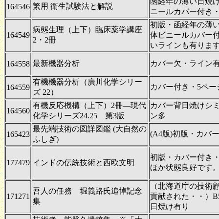
函経年の薄い日焼
繁用 衛生試験法と解説
164546
ニールカバー付き
初版・函経年の薄
病態生理（上下）臨床薬学講座
164549
体ビニールカバー
2・2冊
いラインも有りま
最新機器分析
カバー欠・ライン
164558
有機機器分析（廣川化学シリー
カバー付き・5ペー
164559
ズ 22）
有機反応機構（上下）2冊―現代
カバー背日焼けシ
164560
化学シリーズ24.25 第3版
ン多
最先端技術の図詳図鑑 (大自然の
(A4版)初版・カバ
165423
ふしぎ)
初版・カバー付き・
177479
インドの伝統技術と西欧文明
ほか状態良好です
（北海道庁の技術
吾人の任務 堀義路氏追悼記念
171271
貢献された・・）B
集
日焼け有り