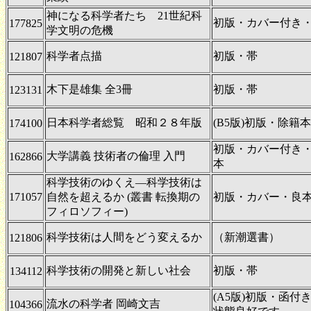
神になる科学者たち 21世紀科
初版・カバー付き
177825
学文明の危機
科学者点描
初版・帯
121807
木下是雄集 全3冊
初版・帯
123131
日本科学者総覧 昭和２８年版
(B5版)初版・除籍本
174100
初版・カバー付き
大学講義 技術者の倫理 入門
162866
本
科学技術のゆくえ―科学技術は
171057
自然を超えるか (叢書 転換期の
初版・カバー・良
フィロソフィー)
科学技術は人間をどう変えるか
（新潮選書）
121806
科学技術の開発と新しい社会
初版・帯
134112
(A5版)初版・函
流水の科学者 岡崎文吉
104366