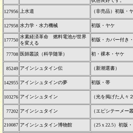
状態良好です。
上水道
（非売品）初版・
127956
水力学・水力機械
初版・ヤケ
127958
水素経済革命 燃料電池が世界
初版・カバー付き
177750
を変える
医師叢談（科学随筆）
初・裸本・ヤケ
77708
アインシュタイン伝
（新潮選書）
85249
アインシュタインの夢
初版・帯
142955
アインシュタイン
（光を掲げた人々
103276
アインシュタイン
（エピシテーメー
77202
210087
アインシュタイン博物館
（25 x 22.5）初