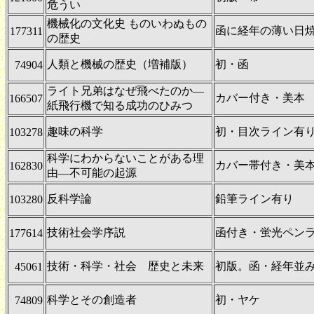
危うい
機械化の文化史 ものいわぬもの
函に経年の薄い日
177311
の歴史
人類と機械の歴史（増補版）
初・函
74904
ライト兄弟はなぜ飛べたのか―
カバー付き・美本
166507
紙飛行機で知る成功のひみつ
趣味の科学
初・目次ライン有
103278
科学にわからないことがある理
カバー帯付き・美
162830
由―不可能の起源
反科学論
鉛筆ライン有り
103280
技術社会学序説
函付き・蛍光ペン
177614
技術・科学・社会 歴史と未来
初版。函・経年並
45061
科学とその創造者
初・ヤケ
74809