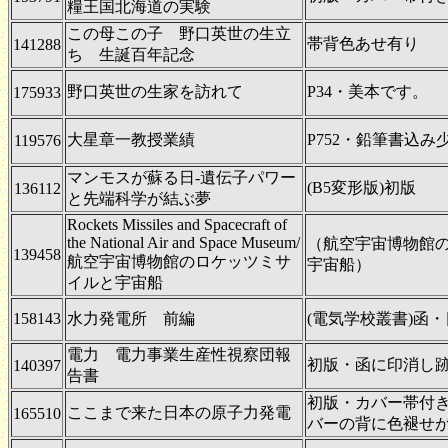
糧王国北海道の実験
この母この子 野口英世の生立
帯背色あせ有り
141288
ち 生誕百年記念
野口英世の生家を訪れて
P34・美本です。
175933
大星章一教授業績
P752・鉛筆書込み
119576
マンモスが蘇る日-遺伝子パワー
(B5変形版)初版
136112
と先端科学が結ぶ夢
Rockets Missiles and Spacecraft of
the National Air and Space Museum/
（航空宇宙博物館
139458
航空宇宙博物館のロケッツミサ
宇宙船）
イルと宇宙船
158143
水力発電所 前編
(電気学校叢書)函
電力 電力事業生産性視察団報
初版・函に印消し跡有
140397
告書
初版・カバー帯付
ここまで来た日本の原子力発電
165510
バーの背に色褪せ