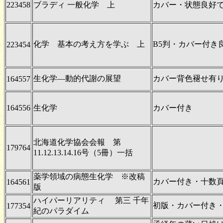
223458
ブラディ 一般化学 上
カバー・状態良好で
化学 基本の考え方を学ぶ 上
B5判・カバー付き
223454
生化学―動的代謝の展望
カバー背色褪せ有
164557
164556
生化学
カバー付き
北海道化学協会会報 第
179764
11.12.13.14.16号（5冊）一括
薬学領域の病態生化学 ※改稿
カバー付き・十数
164561
版
ハイパーリアリティ 第三 千年
初版・カバー付き
177354
紀のパラダイム