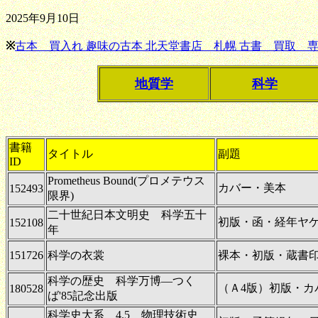
2025年9月10日
※
古本 買入れ 趣味の古本 北天堂書店 札幌 古書 買取 専
地質学
科学
書籍
タイトル
副題
ID
Prometheus Bound(プロメテウス
カバー・美本
152493
限界)
二十世紀日本文明史 科学五十
初版・函・経年ヤ
152108
年
151726
科学の衣裳
裸本・初版・蔵書
科学の歴史 科学万博―つく
（Ａ4版）初版・カ
180528
ば'85記念出版
科学史大系 4.5 物理技術史