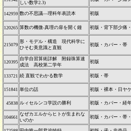
しい数学2.3)
数の不思議―理科年表読本
初版
142959
算数の機微-真理の扉を開く鐘
初版・背下部少痛
120265
形・モデル・構造 現代科学に
215079
初版・カバー・帯
ひそむ美意識と直観
自学自習算術詳解 附録珠算速
初版
120395
成法 高校第二学年
続 直観でわかる数学
初版・帯
133721
151841
単位の話
初版・裸本・日ヤ
ルィセルンコ学説の勝利
初版・カバー・経年
45838
なぜカエルからヒトが生まれな
初版・カバー・帯
104661
いのか
172588
田中唯一郎君追悼録
初版・函・非売品